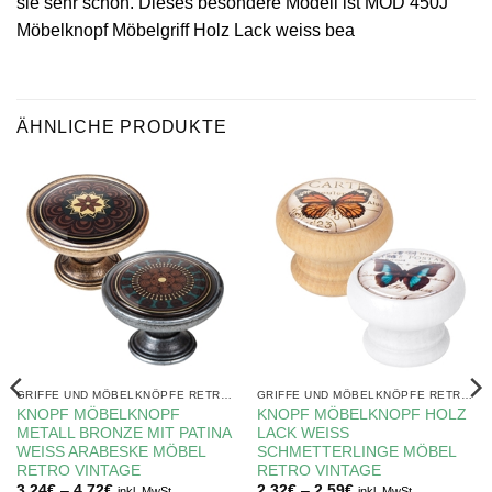
sie sehr schön. Dieses besondere Modell ist MOD 450J
Möbelknopf Möbelgriff Holz Lack weiss bea
ÄHNLICHE PRODUKTE
GRIFFE UND MÖBELKNÖPFE RETRO STIL
GRIFFE UND MÖBELKNÖPFE RETRO STIL
KNOPF MÖBELKNOPF
KNOPF MÖBELKNOPF HOLZ
METALL BRONZE MIT PATINA
LACK WEISS
WEISS ARABESKE MÖBEL
SCHMETTERLINGE MÖBEL
RETRO VINTAGE
RETRO VINTAGE
Preisspanne:
Preisspanne:
3,24
€
–
4,72
€
2,32
€
–
2,59
€
inkl. MwSt.
inkl. MwSt.