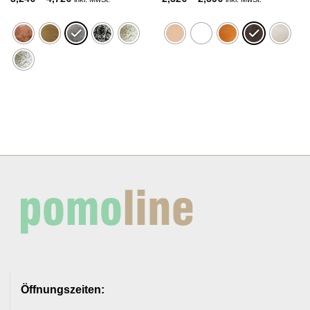
3,24€
2,32€
bis
bis
4,72€
2,59€
Öffnungszeiten: