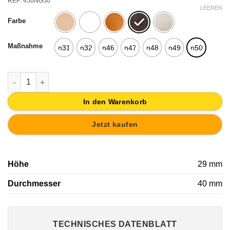
REF: 450NG50
LEEREN
Farbe
Maßnahme
n31
n32
n46
n47
n48
n49
n50
KNOPF MÖBELKNOPF HOLZ LACK WEISS LAVENDEL GARTEN 
In den Warenkorb
Jetzt kaufen
Höhe
29 mm
Durchmesser
40 mm
TECHNISCHES DATENBLATT