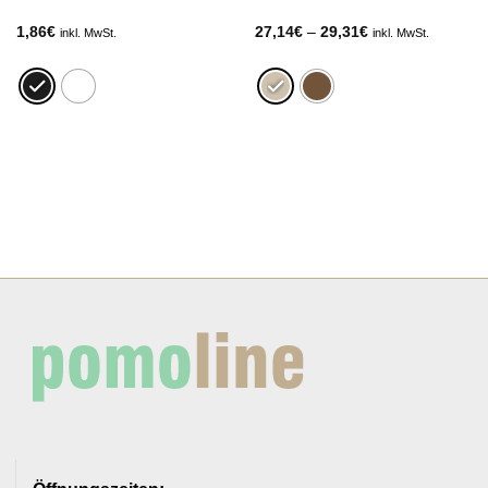
Preisspanne:
1,86
€
27,14
€
–
29,31
€
inkl. MwSt.
inkl. MwSt.
27,14€
bis
29,31€