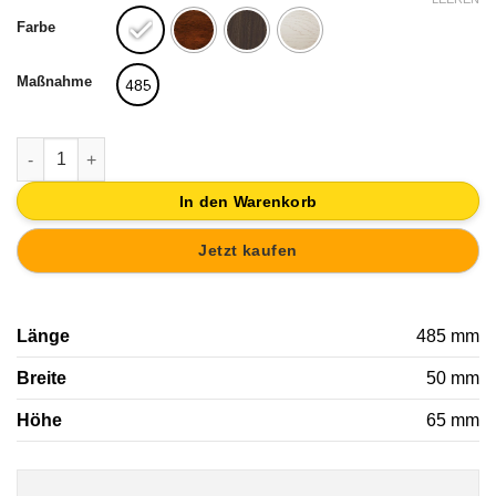
war:
ist:
Farbe
21,03€
19,98€.
Maßnahme
485
WANDGARDEROBE WAND VINTAGE KNÖPFE HOLZ LACKIERT 
In den Warenkorb
Jetzt kaufen
Länge
485 mm
Breite
50 mm
Höhe
65 mm