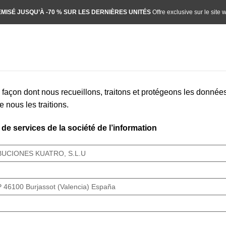
MISÉ JUSQU’À -70 % SUR LES DERNIÈRES UNITÉS
Offre exclusive sur le site 
 la façon dont nous recueillons, traitons et protégeons les donnée
 nous les traitions.
e services de la société de l’information
BUCIONES KUATRO, S.L.U
P 46100 Burjassot (Valencia) España