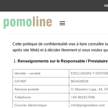
Passer
RE
au
contenu
Cette politique de confidentialité vise à faire connaître
après site Web) et à décider librement si vous voulez que
Renseignements sur le Responsable / Prestataire d
Identité – société
EXCLUSIVAS Y DISTRI
CIF/NIF
B54439534
Adresse postale
C/ Maestro Lope, 44, C
Téléphone
+34 961917046
Courrier électronique
info@poigneeline.com