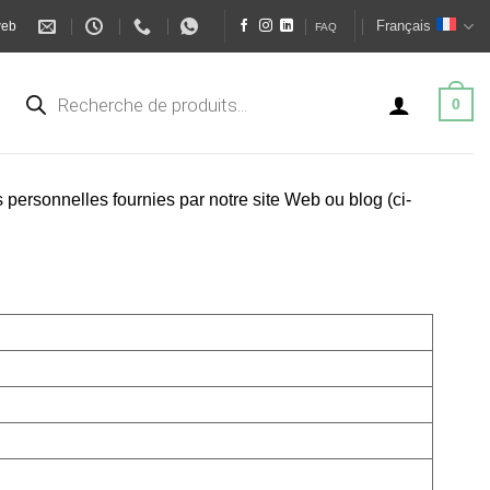
Français
web
FAQ
Recherche
de
0
produits
s personnelles fournies par notre site Web ou blog (ci-