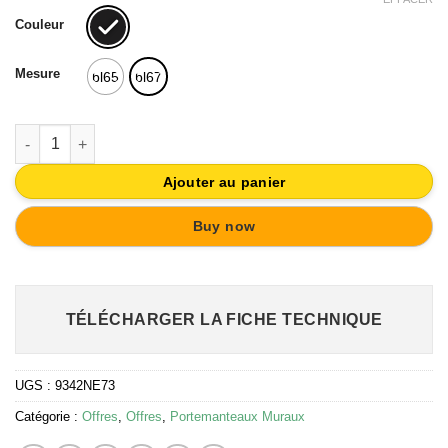
initial
actuel
Couleur
était :
est :
31,00€.
27,90€.
Mesure
bl65
bl67
quantité de PATERE PORTE MANTEAU EN BOIS 4 CROCHETS S
Ajouter au panier
Buy now
TÉLÉCHARGER LA FICHE TECHNIQUE
UGS :
9342NE73
Catégorie :
Offres
,
Offres
,
Portemanteaux Muraux