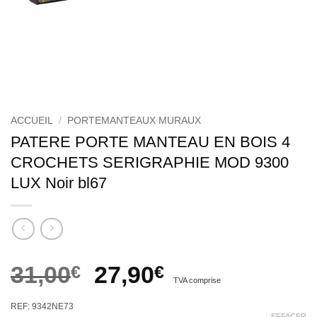
ACCUEIL
/
PORTEMANTEAUX MURAUX
PATERE PORTE MANTEAU EN BOIS 4
CROCHETS SERIGRAPHIE MOD 9300
LUX Noir bl67
Le
Le
31,00
€
27,90
€
TVA comprise
prix
prix
REF: 9342NE73
EFFACER