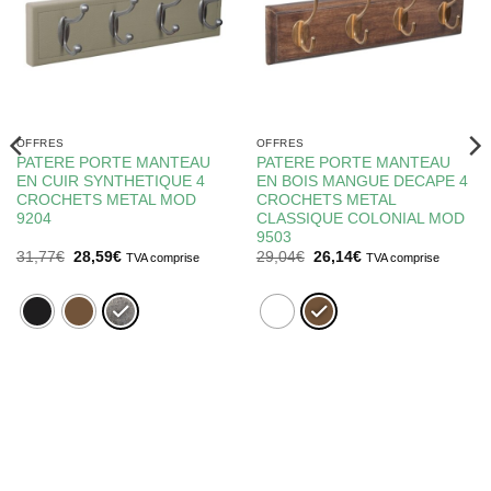
OFFRES
OFFRES
PATERE PORTE MANTEAU
PATERE PORTE MANTEAU
EN CUIR SYNTHETIQUE 4
EN BOIS MANGUE DECAPE 4
CROCHETS METAL MOD
CROCHETS METAL
9204
CLASSIQUE COLONIAL MOD
9503
Le
Le
Le
Le
31,77
€
28,59
€
29,04
€
26,14
€
TVA comprise
TVA comprise
prix
prix
prix
prix
initial
actuel
initial
actuel
était :
est :
était :
est :
31,77€.
28,59€.
29,04€.
26,14€.