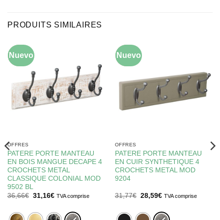
PRODUITS SIMILAIRES
Nuevo
-15%
Nuevo
-10%
OFFRES
OFFRES
PATERE PORTE MANTEAU
PATERE PORTE MANTEAU
EN BOIS MANGUE DECAPE 4
EN CUIR SYNTHETIQUE 4
CROCHETS METAL
CROCHETS METAL MOD
CLASSIQUE COLONIAL MOD
9204
9502 BL
Le
Le
Le
Le
36,66
€
31,16
€
31,77
€
28,59
€
TVA comprise
TVA comprise
prix
prix
prix
prix
initial
actuel
initial
actuel
était :
est :
était :
est :