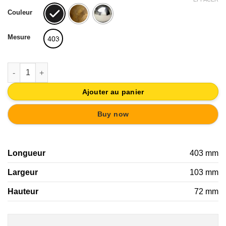
initial
actuel
Couleur
était :
est :
28,87€.
25,98€.
Mesure
403
quantité de PATERE PORTE MANTEAU EN CUIR SYNTHETIQUE
Ajouter au panier
Buy now
Longueur
403 mm
Largeur
103 mm
Hauteur
72 mm