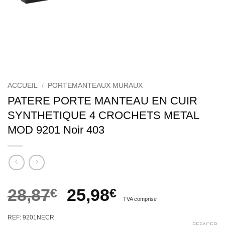
ACCUEIL
/
PORTEMANTEAUX MURAUX
PATERE PORTE MANTEAU EN CUIR
SYNTHETIQUE 4 CROCHETS METAL
MOD 9201 Noir 403
Le
Le
28,87
€
25,98
€
TVA comprise
prix
prix
REF: 9201NECR
EFFACER