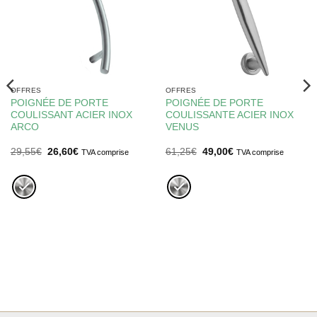
OFFRES
OFFRES
POIGNÉE DE PORTE
POIGNÉE DE PORTE
COULISSANT ACIER INOX
COULISSANTE ACIER INOX
ARCO
VENUS
Le
Le
Le
Le
29,55
€
26,60
€
61,25
€
49,00
€
TVA comprise
TVA comprise
prix
prix
prix
prix
initial
actuel
initial
actuel
était :
est :
était :
est :
29,55€.
26,60€.
61,25€.
49,00€.