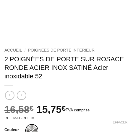
ACCUEIL
/
POIGNÉES DE PORTE INTÉRIEUR
2 POIGNÉES DE PORTE SUR ROSACE
RONDE ACIER INOX SATINÉ Acier
inoxidable 52
16,58
€
15,75
€
TVA comprise
Le
Le
REF: MA L-RECTA
prix
prix
EFFACER
initial
actuel
Couleur