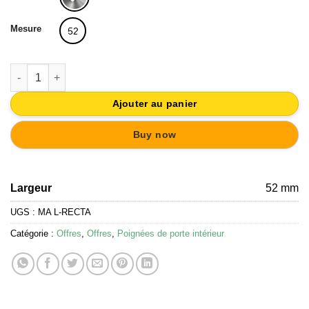
était :
est :
16,58€.
15,75€.
Mesure
52
quantité de 2 POIGNÉES DE PORTE SUR ROSACE RONDE ACIER
Ajouter au panier
Buy now
Largeur
52 mm
UGS :
MA L-RECTA
Catégorie :
Offres
,
Offres
,
Poignées de porte intérieur