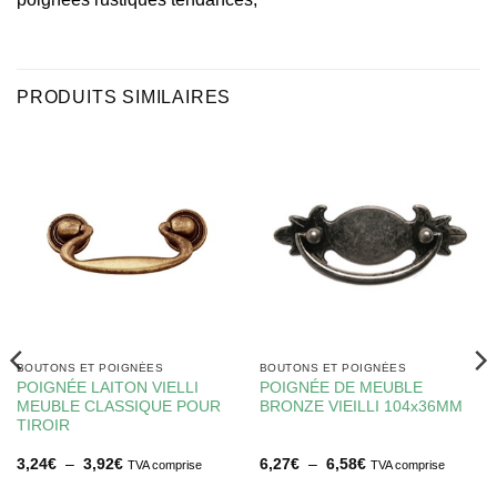
PRODUITS SIMILAIRES
BOUTONS ET POIGNÉES
BOUTONS ET POIGNÉES
POIGNÉE LAITON VIELLI
POIGNÉE DE MEUBLE
MEUBLE CLASSIQUE POUR
BRONZE VIEILLI 104x36MM
TIROIR
Plage
Plage
3,24
€
–
3,92
€
6,27
€
–
6,58
€
TVA comprise
TVA comprise
de
de
prix :
prix :