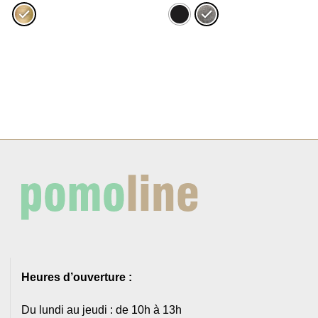
3,24€
6,27€
à
à
3,92€
6,58€
Heures d’ouverture :
Du lundi au jeudi : de 10h à 13h