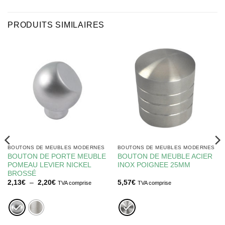
PRODUITS SIMILAIRES
BOUTONS DE MEUBLES MODERNES
BOUTONS DE MEUBLES MODERNES
BOUTON DE PORTE MEUBLE
BOUTON DE MEUBLE ACIER
POMEAU LEVIER NICKEL
INOX POIGNEE 25MM
BROSSÉ
Plage
2,13
€
–
2,20
€
5,57
€
TVA comprise
TVA comprise
de
prix :
2,13€
à
2,20€