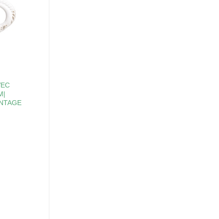
VEC
M|
INTAGE