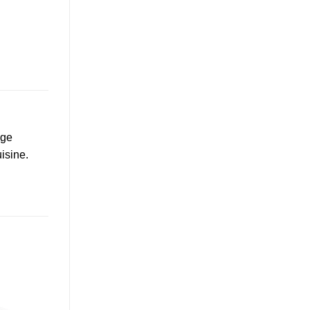
age
isine.