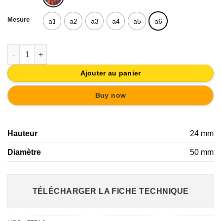
Mesure
a1
a2
a3
a4
a5
a6
quantité de BOUTON POIGNÉE DESIGN INVENTIONS POUR ME
Ajouter au panier
Buy now
Hauteur
24 mm
Diamètre
50 mm
TÉLÉCHARGER LA FICHE TECHNIQUE