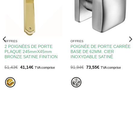
OFFRES
OFFRES
2 POIGNÉES DE PORTE
POIGNÉE DE PORTE CARRÉE
PLAQUE 245mmX45mm
BASE DE 62MM. CIER
BRONZE SATINE FINITION
INOXYDABLE SATINÉ
Le
Le
Le
Le
51,43
€
41,14
€
91,94
€
73,55
€
TVA comprise
TVA comprise
prix
prix
prix
prix
initial
actuel
initial
actuel
était :
est :
était :
est :
51,43€.
41,14€.
91,94€.
73,55€.