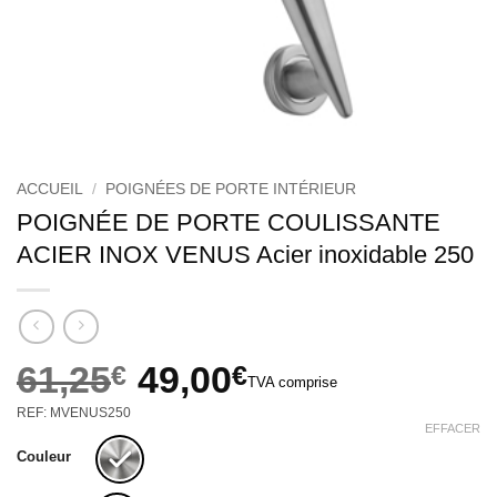
ACCUEIL
/
POIGNÉES DE PORTE INTÉRIEUR
POIGNÉE DE PORTE COULISSANTE
ACIER INOX VENUS Acier inoxidable 250
61,25
€
49,00
€
TVA comprise
Le
Le
REF: MVENUS250
prix
prix
EFFACER
initial
actuel
Couleur
était :
est :