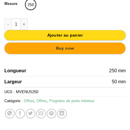
61,25€.
49,00€.
Mesure
250
quantité de POIGNÉE DE PORTE COULISSANTE ACIER INOX V
Ajouter au panier
Buy now
Longueur
250 mm
Largeur
50 mm
UGS :
MVENUS250
Catégorie :
Offres
,
Offres
,
Poignées de porte intérieur