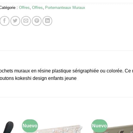
Catégorie :
Offres
,
Offres
,
Portemanteaux Muraux
chets muraux en résine plastique sérigraphiée ou colorée. Ce
boutons kokeshi design enfants jeune
Nuevo
-10%
Nuevo
-10%