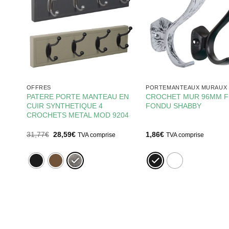
OFFRES
PORTEMANTEAUX MURAUX
PATERE PORTE MANTEAU EN
CROCHET MUR 96MM 
CS
CUIR SYNTHETIQUE 4
FONDU SHABBY
MOD
CROCHETS METAL MOD 9204
Le
Le
31,77
€
28,59
€
1,86
€
se
TVA comprise
TVA comprise
prix
prix
initial
actuel
était :
est :
31,77€.
28,59€.