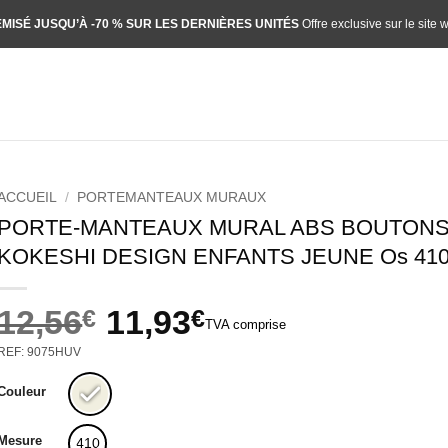
MISÉ JUSQU’À -70 % SUR LES DERNIÈRES UNITÉS
Offre exclusive sur le site 
ACCUEIL
/
PORTEMANTEAUX MURAUX
PORTE-MANTEAUX MURAL ABS BOUTON
KOKESHI DESIGN ENFANTS JEUNE Os 41
12,56
€
11,93
€
TVA comprise
Le
Le
REF: 9075HUV
prix
prix
initial
actuel
Couleur
était :
est :
12,56€.
11,93€.
Mesure
410