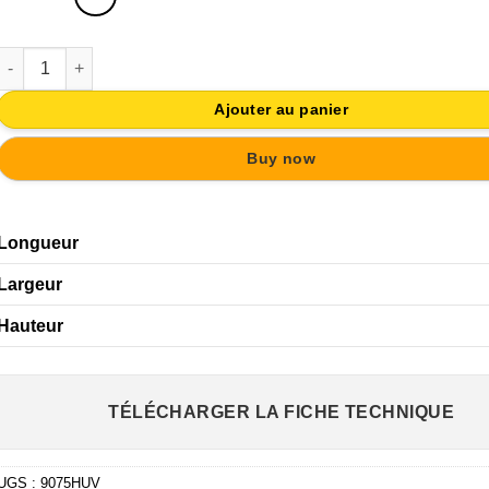
quantité de PORTE-MANTEAUX MURAL ABS BOUTONS KOKESHI 
Ajouter au panier
Buy now
Longueur
Largeur
Hauteur
TÉLÉCHARGER LA FICHE TECHNIQUE
UGS :
9075HUV