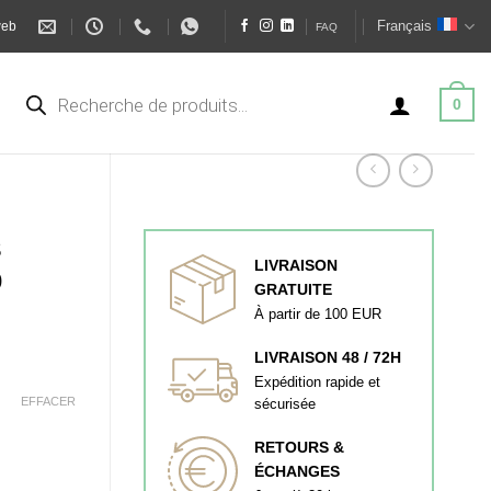
Français
web
FAQ
Recherche
de
0
produits
S
LIVRAISON
0
GRATUITE
À partir de 100 EUR
LIVRAISON 48 / 72H
Expédition rapide et
EFFACER
sécurisée
RETOURS &
ÉCHANGES