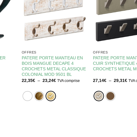
OFFRES
OFFRES
FER
PATERE PORTE MANTEAU EN
PATERE PORTE MAN
BOIS MANGUE DECAPE 4
CUIR SYNTHETIQUE 
CROCHETS METAL CLASSIQUE
CROCHETS METAL M
COLONIAL MOD 9501 BL
Plage
Plag
22,35
€
–
23,24
€
27,14
€
–
29,31
€
TVA comprise
TVA 
de
de
prix :
prix :
22,35€
27,1
à
à
23,24€
29,3