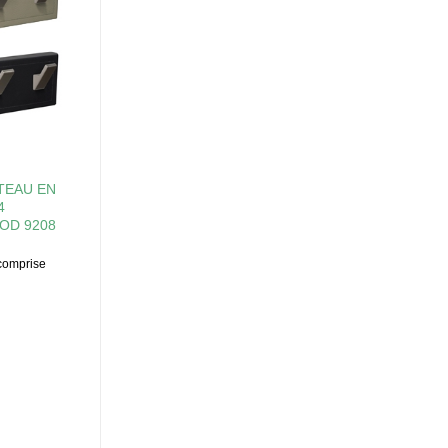
TEAU EN
4
OD 9208
e
comprise
4€
1€