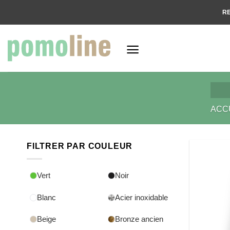
Passer
RE
au
contenu
ACC
FILTRER PAR COULEUR
Vert
Noir
Blanc
Acier inoxidable
Beige
Bronze ancien