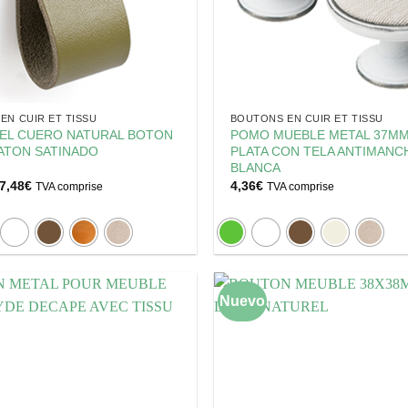
EN CUIR ET TISSU
BOUTONS EN CUIR ET TISSU
EL CUERO NATURAL BOTON
POMO MUEBLE METAL 37M
ATON SATINADO
PLATA CON TELA ANTIMANC
BLANCA
Plage
7,48
€
4,36
€
TVA comprise
TVA comprise
de
prix :
3,58€
à
7,48€
Nuevo