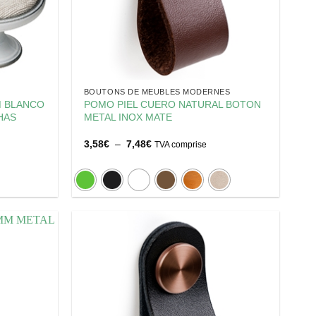
BOUTONS DE MEUBLES MODERNES
M BLANCO
POMO PIEL CUERO NATURAL BOTON
HAS
METAL INOX MATE
Plage
3,58
€
–
7,48
€
TVA comprise
de
prix :
3,58€
à
7,48€