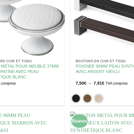
EN CUIR ET TISSU
BOUTONS EN CUIR ET TISSU
 METAL POUR MEUBLE 37MM
POIGNEE 96MM PEAU SYNT
PATINE AVEC PEAU
AVEC ARGENT VIEILLI
IQUE BLANC
Plage
7,50
€
–
7,91
€
 comprise
TVA comprise
de
prix :
7,50€
à
7,91€
Nuevo