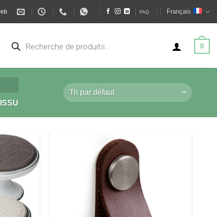
Français
web
FAQ
Recherche
de
0
produits
ISSU