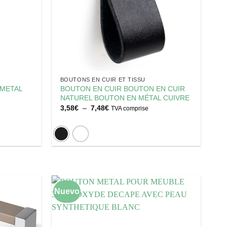
BOUTONS EN CUIR ET TISSU
METAL
BOUTON EN CUIR BOUTON EN CUIR
NATUREL BOUTON EN MÉTAL CUIVRE
Plage
3,58
€
–
7,48
€
TVA comprise
de
prix :
3,58€
à
7,48€
Nuevo