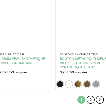
EN CUIR ET TISSU
BOUTONS EN CUIR ET TISSU
 96MM PEAU SYNTHETIQUE
BOUTON METAL POUR MEU
 AVEC CHROME MAT
VIEUX LAITON AVEC PEAU
SYNTHETIQUE BLANC
Plage
7,02
€
3,75
€
TVA comprise
TVA comprise
de
prix :
6,78€
à
7,02€
1
2