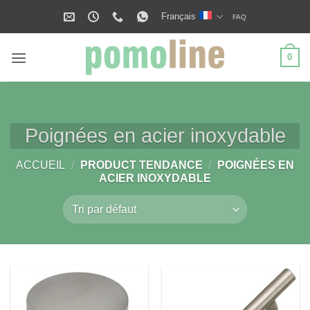
Passer
Français
FAQ
au
contenu
0
Poignées en acier inoxydable
ACCUEIL
/
PRODUCT TENDANCE
/
POIGNÉES EN
ACIER INOXYDABLE