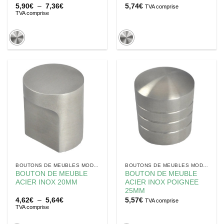
Plage
5,90
€
–
7,36
€
5,74
€
TVA comprise
de
TVA comprise
prix :
5,90€
à
7,36€
BOUTONS DE MEUBLES MODERNES
BOUTONS DE MEUBLES MODERNES
BOUTON DE MEUBLE
BOUTON DE MEUBLE
ACIER INOX 20MM
ACIER INOX POIGNEE
25MM
Plage
4,62
€
–
5,64
€
5,57
€
TVA comprise
de
TVA comprise
prix :
4,62€