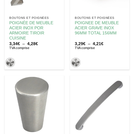
BOUTONS ET POIGNÉES
BOUTONS ET POIGNÉES
POIGNÉE DE MEUBLE
POIGNEE DE MEUBLE
ACIER INOX POR
ACIER GRAVE INOX
ARMOIRE TIROIR
96MM TOTAL 156MM
CUISINE
Plage
Plage
3,34
€
–
4,28
€
3,29
€
–
4,21
€
de
de
TVA comprise
TVA comprise
prix :
prix :
3,34€
3,29€
à
à
4,28€
4,21€