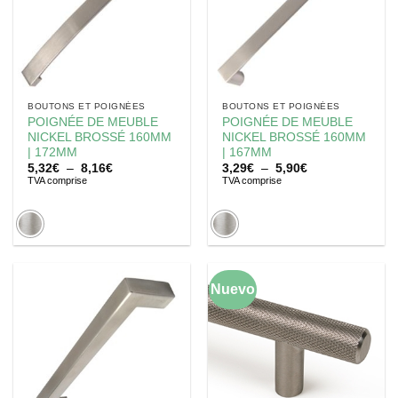
BOUTONS ET POIGNÉES
BOUTONS ET POIGNÉES
POIGNÉE DE MEUBLE
POIGNÉE DE MEUBLE
NICKEL BROSSÉ 160MM
NICKEL BROSSÉ 160MM
| 172MM
| 167MM
Plage
Plage
5,32
€
–
8,16
€
3,29
€
–
5,90
€
de
de
TVA comprise
TVA comprise
prix :
prix :
5,32€
3,29€
à
à
8,16€
5,90€
Nuevo