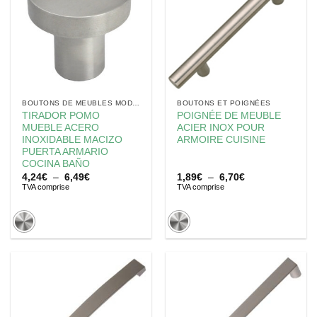
BOUTONS DE MEUBLES MODERNES
BOUTONS ET POIGNÉES
TIRADOR POMO
POIGNÉE DE MEUBLE
MUEBLE ACERO
ACIER INOX POUR
INOXIDABLE MACIZO
ARMOIRE CUISINE
PUERTA ARMARIO
COCINA BAÑO
Plage
Plage
4,24
€
–
6,49
€
1,89
€
–
6,70
€
de
de
TVA comprise
TVA comprise
prix :
prix :
4,24€
1,89€
à
à
6,49€
6,70€