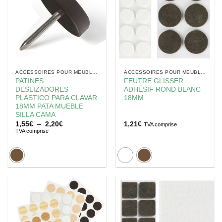
ACCESSOIRES POUR MEUBLES
ACCESSOIRES POUR MEUBLES
PATINES
FEUTRE GLISSER
DESLIZADORES
ADHÉSIF ROND BLANC
PLÁSTICO PARA CLAVAR
18MM
18MM PATA MUEBLE
SILLA CAMA
Plage
1,55
€
–
2,20
€
1,21
€
TVA comprise
de
TVA comprise
prix :
1,55€
à
2,20€