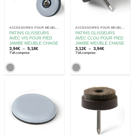
ACCESSOIRES POUR MEUBLES
ACCESSOIRES POUR MEUBLES
PATINS GLISSEURS
PATINS GLISSEURS
AVEC VIS POUR PIED
AVEC CLOU POUR PIED
JAMBE MEUBLE CHAISE
JAMBE MEUBLE CHAISE
Plage
Plage
3,94
€
–
5,18
€
3,12
€
–
3,94
€
de
de
TVA comprise
TVA comprise
prix :
prix :
3,94€
3,12€
à
à
5,18€
3,94€