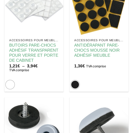
ACCESSOIRES POUR MEUBLES
ACCESSOIRES POUR MEUBLES
BUTOIRS PARE-CHOCS
ANTIDÉRAPANT PARE-
ADHÉSIF TRANSPARENT
CHOCS MOUSSE NOIR
POUR VERRE ET PORTE
ADHÉSIF MEUBLE
DE CABINET
Plage
1,21
€
–
3,94
€
1,36
€
TVA comprise
de
TVA comprise
prix :
1,21€
à
3,94€