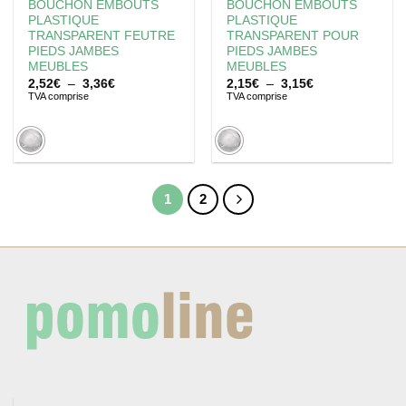
BOUCHON EMBOUTS
BOUCHON EMBOUTS
PLASTIQUE
PLASTIQUE
TRANSPARENT FEUTRE
TRANSPARENT POUR
PIEDS JAMBES
PIEDS JAMBES
MEUBLES
MEUBLES
Plage
Plage
2,52
€
–
3,36
€
2,15
€
–
3,15
€
de
de
TVA comprise
TVA comprise
prix :
prix :
2,52€
2,15€
à
à
3,36€
3,15€
1
2