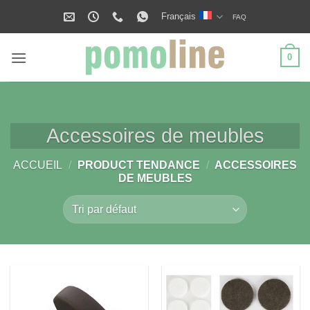
Passer
Français
FAQ
au
contenu
0
Accessoires de meubles
ACCUEIL
/
PRODUCT TENDANCE
/
ACCESSOIRES
DE MEUBLES