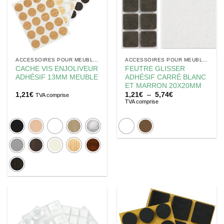
ACCESSOIRES POUR MEUBLES
ACCESSOIRES POUR MEUBLES
CACHE VIS ENJOLIVEUR
FEUTRE GLISSER
ADHÉSIF 13MM MEUBLE
ADHÉSIF CARRÉ BLANC
ET MARRON 20X20MM
Plage
1,21
€
1,21
€
–
5,74
€
TVA comprise
de
TVA comprise
prix :
1,21€
à
5,74€