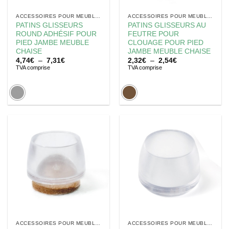
ACCESSOIRES POUR MEUBLES
ACCESSOIRES POUR MEUBLES
PATINS GLISSEURS
PATINS GLISSEURS AU
ROUND ADHÉSIF POUR
FEUTRE POUR
PIED JAMBE MEUBLE
CLOUAGE POUR PIED
CHAISE
JAMBE MEUBLE CHAISE
Plage
Plage
4,74
€
–
7,31
€
2,32
€
–
2,54
€
de
de
TVA comprise
TVA comprise
prix :
prix :
4,74€
2,32€
à
à
7,31€
2,54€
ACCESSOIRES POUR MEUBLES
ACCESSOIRES POUR MEUBLES