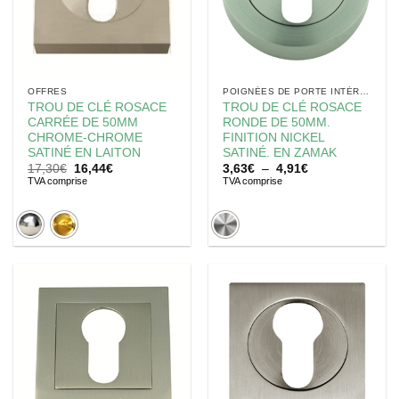
OFFRES
POIGNÉES DE PORTE INTÉRIEUR
TROU DE CLÉ ROSACE
TROU DE CLÉ ROSACE
CARRÉE DE 50MM
RONDE DE 50MM.
CHROME-CHROME
FINITION NICKEL
SATINÉ EN LAITON
SATINÉ. EN ZAMAK
Le
Le
Plage
17,30
€
16,44
€
3,63
€
–
4,91
€
prix
prix
de
TVA comprise
TVA comprise
initial
actuel
prix :
était :
est :
3,63€
17,30€.
16,44€.
à
4,91€