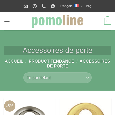
Passer
Français
FAQ
au
contenu
0
Accessoires de porte
ACCUEIL
/
PRODUCT TENDANCE
/
ACCESSOIRES
DE PORTE
-5%