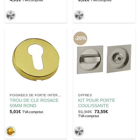
TVA comprise
TVA comprise
-20%
POIGNÉES DE PORTE INTÉRIEUR
OFFRES
TROU DE CLE ROSACE
KIT POUR PORTE
50MM ROND
COULISSANTE
Le
Le
5,01
€
91,94
€
73,55
€
TVA comprise
prix
prix
TVA comprise
initial
actuel
était :
est :
91,94€.
73,55€.