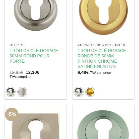
OFFRES
POIGNÉES DE PORTE INTÉRIEUR
TROU DE CLE ROSACE
TROU DE CLÉ ROSACE
50MM ROND POUR
RONDE DE 50MM.
PORTE
FINITION CHROME
SATINÉ ENLAITON
Le
Le
12,95
€
12,30
€
6,49
€
TVA comprise
prix
prix
TVA comprise
initial
actuel
était :
est :
12,95€.
12,30€.
-5%