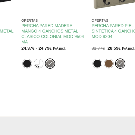
OFERTAS
OFERTAS
PERCHA PARED MADERA
PERCHA PARED PIEL
 METAL
MANGO 4 GANCHOS METAL
SINTETICA 4 GANCH
CLASICO COLONIAL MOD 9504
MOD 9204
MA
Rango
El
El
24,37
€
-
24,79
€
31,77
€
28,59
€
IVA incl.
IVA incl.
de
precio
precio
precios:
original
actual
desde
era:
es:
24,37€
31,77€.
28,59€.
hasta
24,79€