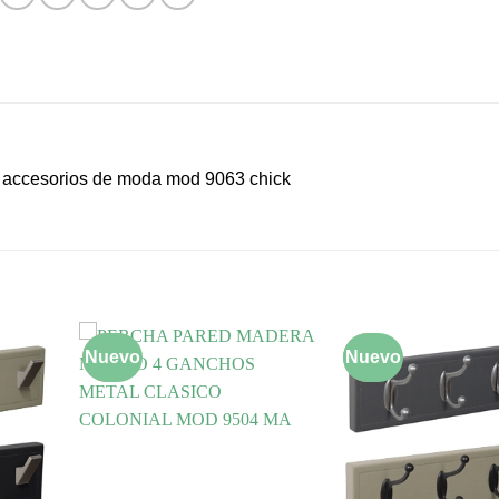
y accesorios de moda mod 9063 chick
Nuevo
-10%
Nuevo
-10%