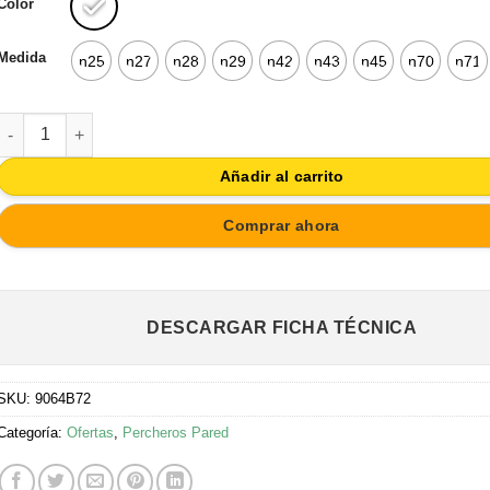
Color
Medida
n25
n27
n28
n29
n42
n43
n45
n70
n71
PERCHA PARED METAL DISEÑO RETRO VINTAGE DECORACION CH
Añadir al carrito
Comprar ahora
DESCARGAR FICHA TÉCNICA
SKU:
9064B72
Categoría:
Ofertas
,
Percheros Pared