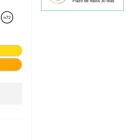
Plazo de hasta 30 días
n72
IC CON 4 GANCHOS PORCELANA cantidad