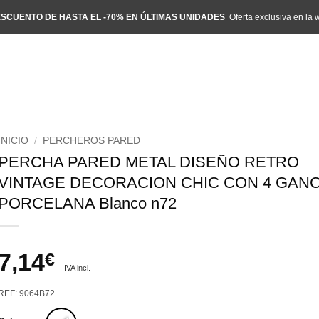
SCUENTO DE HASTA EL -70% EN ÚLTIMAS UNIDADES
Oferta exclusiva en la 
INICIO
/
PERCHEROS PARED
PERCHA PARED METAL DISEÑO RETRO
VINTAGE DECORACION CHIC CON 4 GAN
PORCELANA Blanco n72
7,14
€
IVA incl.
REF: 9064B72