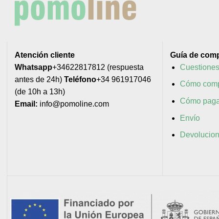
Atención cliente
Guía de com
Whatsapp
+34622817812 (respuesta
Cuestiones
antes de 24h)
Teléfono
+34 961917046
Cómo comp
(de 10h a 13h)
Cómo paga
Email:
info@pomoline.com
Envío
Devolucio