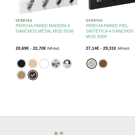
OFERTAS
OFERTAS
PERCHA PARED MADERA 4
PERCHA PARED PIEL
GANCHOS METAL MOD 9108
SINTETICA 4 GANCHOS
IC
MOD 9208
Rango
Rango
20,69
€
-
22,70
€
27,14
€
-
29,31
€
IVA incl.
IVA incl.
de
de
precios:
precios:
desde
desde
20,69€
27,14€
hasta
hasta
22,70€
29,31€