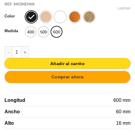
precio
precio
REF: 9403NEHN6
original
actual
LIMPIAR
Color
era:
es:
19,41€.
18,44€.
Medida
400
500
600
PERCHA PARED CON POMOS INCLINADOS NORDICO ESCANDIN
Añadir al carrito
Comprar ahora
Longitud
600 mm
Ancho
60 mm
Alto
16 mm