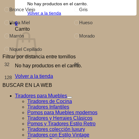
No hay productos en el carrito.
Bronce Viejo
Gris
Volver a la tienda
Haya Miel
Hueso
0
Carrito
Marrón
Morado
Niquel Cepillado
Filtrar por distancia entre tornillos
32
96
No hay productos en el carrito.
Volver a la tienda
128
BUSCAR EN LA WEB
Tiradores para Muebles
Tiradores de Cocina
Tiradores Infantiles
Pomos para Muebles modernos
Tiradores y Herrajes Clásicos
Pomos y Tiradores Estilo Retro
Tiradores colección luxury
Tiradores con Estilo Vintage