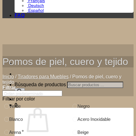
Français
Deutsch
Español
FAQ
Pomos de piel, cuero y tejido
Inicio
/
Tiradores para Muebles
/
Pomos de piel, cuero y
tejido
Búsqueda de productos
Filtrar
Filtrar por color
0
Verde
Negro
Blanco
Acero Inoxidable
Arena
Beige