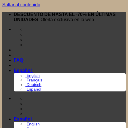
Saltar al contenido
DESCUENTO DE HASTA EL -70% EN ÚLTIMAS
UNIDADES
Oferta exclusiva en la web
FAQ
Español
English
Français
Deutsch
Español
Español
English