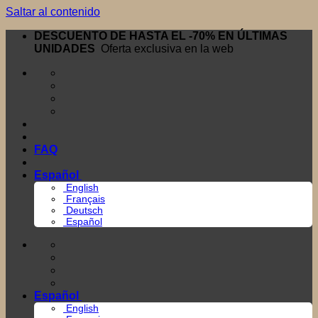
Saltar al contenido
DESCUENTO DE HASTA EL -70% EN ÚLTIMAS
UNIDADES
Oferta exclusiva en la web
FAQ
Español
English
Français
Deutsch
Español
Español
English