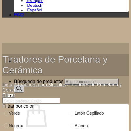
Français
Deutsch
Español
FAQ
Tiradores de Porcelana y
Cerámica
Búsqueda de productos
Inicio
/
Tiradores para Muebles
/
Tiradores de Porcelana y
Cerámica
Filtrar
0
Filtrar por color
Verde
Latón Cepillado
Negro
Blanco