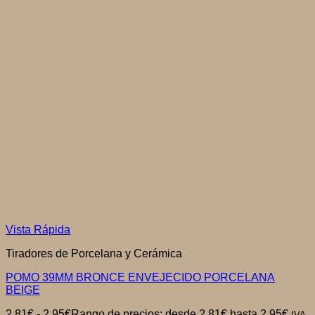
Vista Rápida
Tiradores de Porcelana y Cerámica
POMO 39MM BRONCE ENVEJECIDO PORCELANA
BEIGE
2,81
€
-
2,95
€
Rango de precios: desde 2,81€ hasta 2,95€
IVA