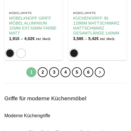
MÖBELGRIFFE
MÖBELGRIFFE
MÖBELKNOPF GRIFF
KÜCHENGRIFF 96
MÖBEL ALUMINIUM
128MM MATTSCHWARZ
32MM EXT.50MM FARBE
MATTSCHWARZ
MATT
GESAMTLÄNGE 140MM
Preisspanne:
Preisspanne:
1,91
€
–
4,02
€
3,58
€
–
5,42
€
inkl. MwSt.
inkl. MwSt.
1,91€
3,58€
bis
bis
4,02€
5,42€
1
2
3
4
5
6
Griffe für moderne Küchenmöbel
Moderne Küchengriffe