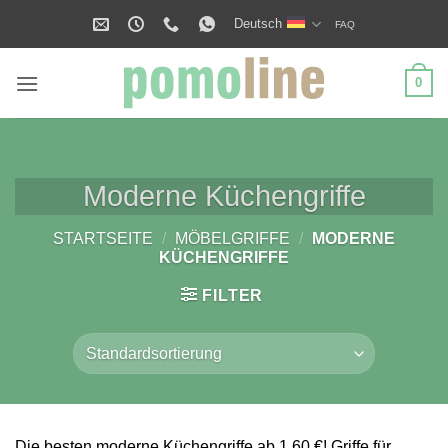
Zum
Deutsch
FAQ
Inhalt
springen
0
Moderne Küchengriffe
STARTSEITE
/
MÖBELGRIFFE
/
MODERNE
KÜCHENGRIFFE
FILTER
Die besten moderne Küchengriffe ab 1,60 €! Griffe für