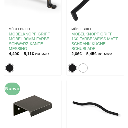
MÖBELGRIFFE
MÖBELGRIFFE
MÖBELKNOPF GRIFF
MÖBELKNOPF GRIFF
MÖBEL 96MM FARBE
160 FARBE WEISS MATT
SCHWARZ KANTE
SCHRANK KÜCHE
MESSING
SCHUBLADE
Preisspanne:
Preisspanne:
4,40
€
–
5,11
€
2,66
€
–
5,45
€
inkl. MwSt.
inkl. MwSt.
4,40€
2,66€
bis
bis
5,11€
5,45€
Nuevo