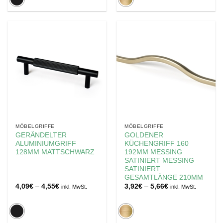
MÖBELGRIFFE
MÖBELGRIFFE
GERÄNDELTER
GOLDENER
ALUMINIUMGRIFF
KÜCHENGRIFF 160
128MM MATTSCHWARZ
192MM MESSING
SATINIERT MESSING
SATINIERT
GESAMTLÄNGE 210MM
Preisspanne:
Preisspanne:
4,09
€
–
4,55
€
3,92
€
–
5,66
€
inkl. MwSt.
inkl. MwSt.
4,09€
3,92€
bis
bis
4,55€
5,66€