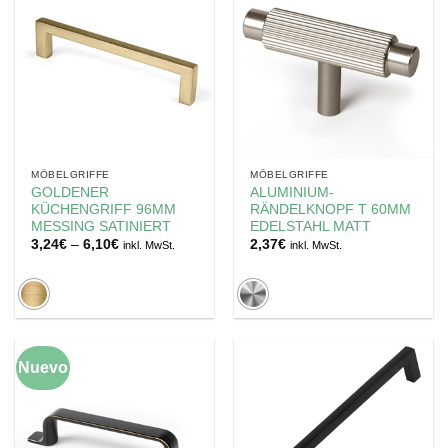
MÖBELGRIFFE
MÖBELGRIFFE
GOLDENER
ALUMINIUM-
KÜCHENGRIFF 96MM
RÄNDELKNOPF T 60MM
MESSING SATINIERT
EDELSTAHL MATT
Preisspanne:
3,24
€
–
6,10
€
2,37
€
inkl. MwSt.
inkl. MwSt.
3,24€
bis
6,10€
Nuevo