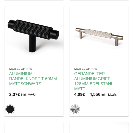
MÖBELGRIFFE
MÖBELGRIFFE
ALUMINIUM-
GERÄNDELTER
RÄNDELKNOPF T 60MM
ALUMINIUMGRIFF
MATTSCHWARZ
128MM EDELSTAHL
MATT
Preisspanne:
2,37
€
4,09
€
–
4,55
€
inkl. MwSt.
inkl. MwSt.
4,09€
bis
4,55€