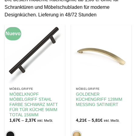
Schranktüren und Möbelschubladen für moderne
Designküchen. Lieferung in 48/72 Stunden
Nuevo
MÖBELGRIFFE
MÖBELGRIFFE
MÖBELKNOPF
GOLDENER
MÖBELGRIFF STAHL
KÜCHENGRIFF 128MM
FARBE SCHWARZ MATT
MESSING SATINIERT
FÜR TÜR KÜCHE 96MM
TOTAL 156MM
Preisspanne:
Preisspanne:
1,67
€
–
2,37
€
4,21
€
–
5,81
€
inkl. MwSt.
inkl. MwSt.
1,67€
4,21€
bis
bis
2,37€
5,81€