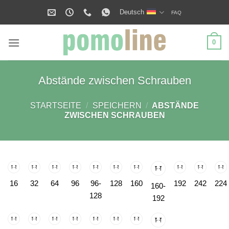
Zum
Deutsch
FAQ
Inhalt
springen
0
Abstände zwischen Schrauben
STARTSEITE
/
SPEICHERN
/
ABSTÄNDE
ZWISCHEN SCHRAUBEN
16
32
64
96
96-
128
160
192
242
224
160-
128
192