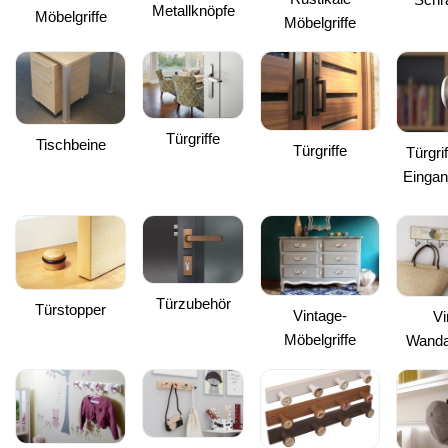
Metallknöpfe
Möbelgriffe
Möbelgriffe
Türgriffe
Tischbeine
Türgriffe
Türgrif
Eingan
Türzubehör
Türstopper
Vintage-
Vi
Möbelgriffe
Wanda