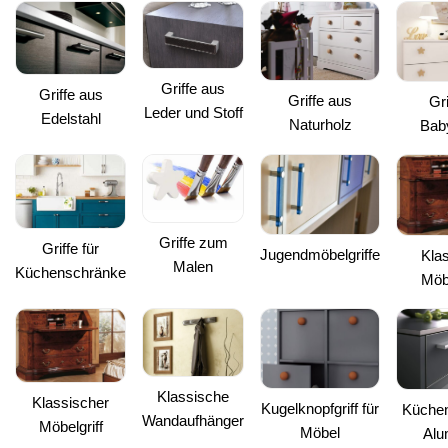
Griffe aus
Griffe aus
Griffe aus
Gri
Leder und Stoff
Edelstahl
Naturholz
Bab
Griffe zum
Griffe für
Jugendmöbelgriffe
Kla
Malen
Küchenschränke
Möbe
Klassische
Klassischer
Kugelknopfgriff für
Küchen
Wandaufhänger
Möbelgriff
Möbel
Alu