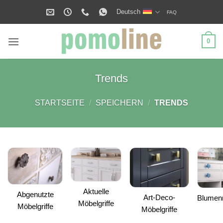
Zum
Deutsch
FAQ
Inhalt
springen
0
Trends
STARTSEITE
/
SPEICHERN
/
TRENDS
Aktuelle
Abgenutzte
Art-Deco-
Blumenm
Möbelgriffe
Möbelgriffe
Möbelgriffe