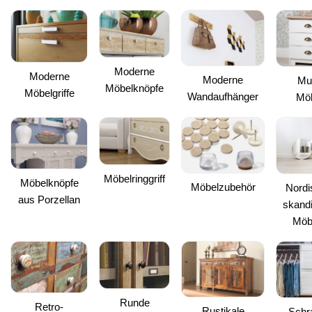
Moderne
Moderne
Moderne
Mu
Möbelknöpfe
Möbelgriffe
Wandaufhänger
Möb
Möbelringgriff
Möbelknöpfe
Möbelzubehör
Nordi
aus Porzellan
skand
Möb
Runde
Retro-
Rustikale
Schra