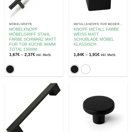
MÖBELGRIFFE
METALLKNÖPFE FÜR MODERNE MÖBEL
MÖBELKNOPF
KNOPF METALL FARBE
MÖBELGRIFF STAHL
WEISS MATT
FARBE SCHWARZ MATT
SCHUBLADE MÖBEL
FÜR TÜR KÜCHE 96MM
KLASSISCH
TOTAL 156MM
Preisspanne:
Preisspanne:
1,67
€
–
2,37
€
1,84
€
–
1,91
€
inkl. MwSt.
inkl. MwSt.
1,67€
1,84€
bis
bis
2,37€
1,91€