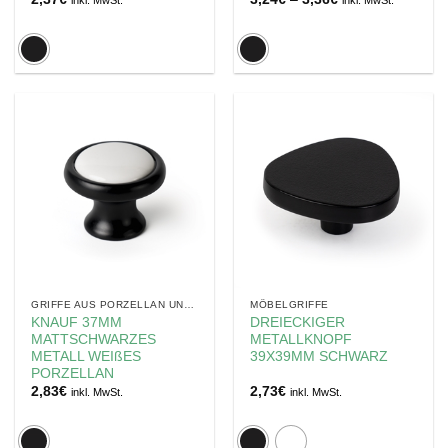
inkl. MwSt.
inkl. MwSt.
3,24€
bis
3,36€
GRIFFE AUS PORZELLAN UND KERAMIK
MÖBELGRIFFE
KNAUF 37MM
DREIECKIGER
MATTSCHWARZES
METALLKNOPF
METALL WEIßES
39X39MM SCHWARZ
PORZELLAN
2,83
€
2,73
€
inkl. MwSt.
inkl. MwSt.