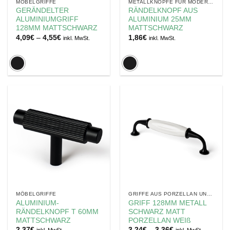
MÖBELGRIFFE
METALLKNÖPFE FÜR MODERNE MÖBEL
GERÄNDELTER
RÄNDELKNOPF AUS
ALUMINIUMGRIFF
ALUMINIUM 25MM
128MM MATTSCHWARZ
MATTSCHWARZ
Preisspanne:
4,09
€
–
4,55
€
1,86
€
inkl. MwSt.
inkl. MwSt.
4,09€
bis
4,55€
MÖBELGRIFFE
GRIFFE AUS PORZELLAN UND KERAMIK
ALUMINIUM-
GRIFF 128MM METALL
RÄNDELKNOPF T 60MM
SCHWARZ MATT
MATTSCHWARZ
PORZELLAN WEIß
Preisspanne:
2,37
€
3,24
€
–
3,36
€