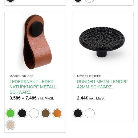
MÖBELGRIFFE
MÖBELGRIFFE
LEDERKNAUF LEDER
RUNDER METALLKNOPF
NATURKNOPF METALL
42MM SCHWARZ
SCHWARZ
Preisspanne:
3,58
€
–
7,48
€
2,44
€
inkl. MwSt.
inkl. MwSt.
3,58€
bis
7,48€