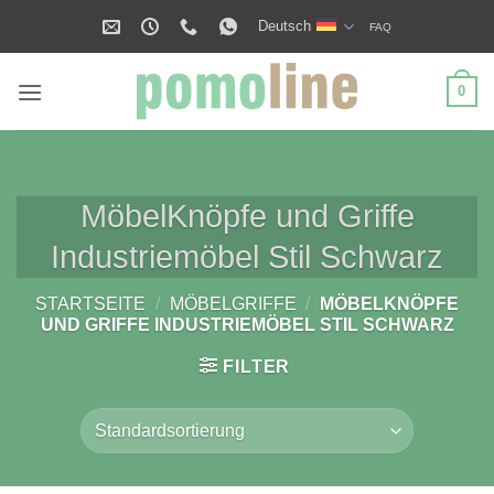
Zum
Deutsch
FAQ
Inhalt
springen
0
MöbelKnöpfe und Griffe
Industriemöbel Stil Schwarz
STARTSEITE
/
MÖBELGRIFFE
/
MÖBELKNÖPFE
UND GRIFFE INDUSTRIEMÖBEL STIL SCHWARZ
FILTER