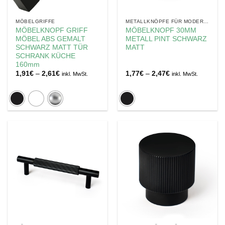
MÖBELGRIFFE
METALLKNÖPFE FÜR MODERNE MÖBEL
MÖBELKNOPF GRIFF
MÖBELKNOPF 30MM
MÖBEL ABS GEMALT
METALL PINT SCHWARZ
SCHWARZ MATT TÜR
MATT
SCHRANK KÜCHE
160mm
Preisspanne:
Preisspanne:
1,91
€
–
2,61
€
1,77
€
–
2,47
€
inkl. MwSt.
inkl. MwSt.
1,91€
1,77€
bis
bis
2,61€
2,47€