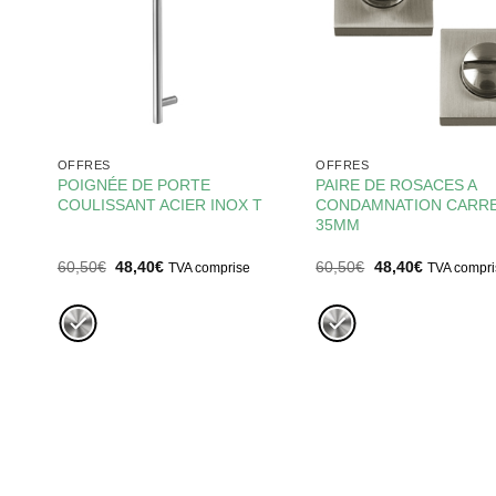
OFFRES
OFFRES
POIGNÉE DE PORTE
PAIRE DE ROSACES A
CKEL
COULISSANT ACIER INOX T
CONDAMNATION CARR
35MM
Le
Le
Le
Le
60,50
€
48,40
€
60,50
€
48,40
€
TVA comprise
TVA compri
prix
prix
prix
prix
initial
actuel
initial
actuel
était :
est :
était :
est :
60,50€.
48,40€.
60,50€.
48,40€.