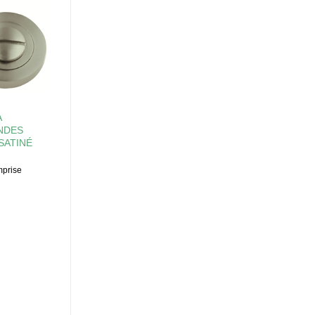
À
NDES
 SATINÉ
prise