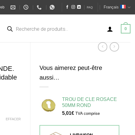
Français
web
FAQ
Recherche
de
0
produits
Vous aimerez peut-être
NDE.
dable
aussi…
TROU DE CLE ROSACE
50MM ROND
5,01
€
TVA comprise
EFFACER
LIVRAISON