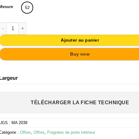
34,03€.
30,63€.
Mesure
52
quantité de 2 POIGNÉES DE PORTE SUR ROSACE RONDE. FABRI
Ajouter au panier
Buy now
Largeur
TÉLÉCHARGER LA FICHE TECHNIQUE
UGS :
MA 2039
Catégorie :
Offres
,
Offres
,
Poignées de porte intérieur