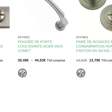
OFFRES
OFFRES
POIGNÉE DE PORTE
PAIRE DE ROSACES 
EE
COULISSANTE ACIER INOX
CONDAMNATION RO
COMET
FINITION EN NICKEL
Plage
Le
Le
30,49
€
–
44,53
€
14,52
€
13,79
€
se
TVA comprise
TVA com
de
prix
prix
prix :
initial
actuel
30,49€
était :
est :
à
14,52€.
13,79€.
44,53€