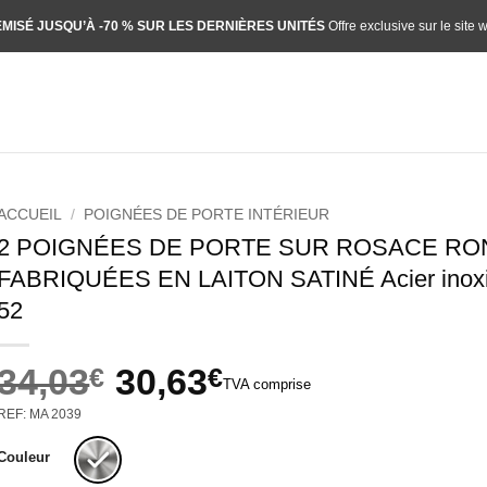
MISÉ JUSQU’À -70 % SUR LES DERNIÈRES UNITÉS
Offre exclusive sur le site 
ACCUEIL
/
POIGNÉES DE PORTE INTÉRIEUR
2 POIGNÉES DE PORTE SUR ROSACE RO
FABRIQUÉES EN LAITON SATINÉ Acier inoxi
52
34,03
€
30,63
€
TVA comprise
Le
Le
REF: MA 2039
prix
prix
initial
actuel
Couleur
était :
est :