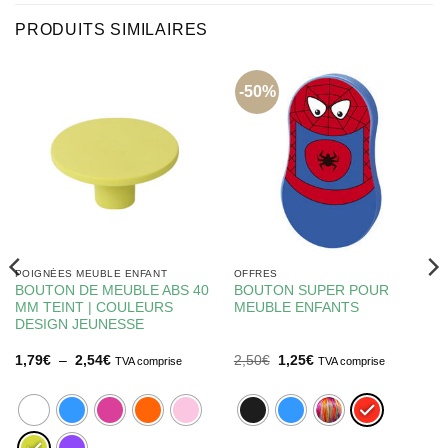
PRODUITS SIMILAIRES
-50%
POIGNÉES MEUBLE ENFANT
OFFRES
BOUTON DE MEUBLE ABS 40
BOUTON SUPER POUR
MM TEINT | COULEURS
MEUBLE ENFANTS
DESIGN JEUNESSE
Plage
Le
Le
1,79
€
–
2,54
€
2,50
€
1,25
€
TVA comprise
TVA comprise
de
prix
prix
prix :
initial
actuel
1,79€
était :
est :
à
2,50€.
1,25€.
2,54€