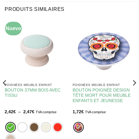
PRODUITS SIMILAIRES
Nuevo
POIGNÉES MEUBLE ENFANT
POIGNÉES MEUBLE ENFANT
BOUTON 37MM BOIS AVEC
BOUTON POIGNÉE DESIGN
TISSU
TÊTE MORT POUR MEUBLE
ENFANTS ET JEUNESSE
Plage
2,42
€
–
2,47
€
1,72
€
TVA comprise
TVA comprise
de
prix :
2,42€
à
2,47€