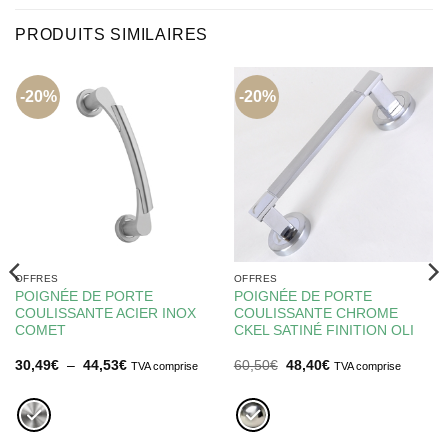
PRODUITS SIMILAIRES
-20%
-20%
OFFRES
OFFRES
POIGNÉE DE PORTE
POIGNÉE DE PORTE
COULISSANTE ACIER INOX
COULISSANTE CHROME
COMET
CKEL SATINÉ FINITION OLI
Plage
Le
Le
30,49
€
–
44,53
€
60,50
€
48,40
€
TVA comprise
TVA comprise
de
prix
prix
prix :
initial
actuel
30,49€
était :
est :
à
60,50€.
48,40€.
44,53€