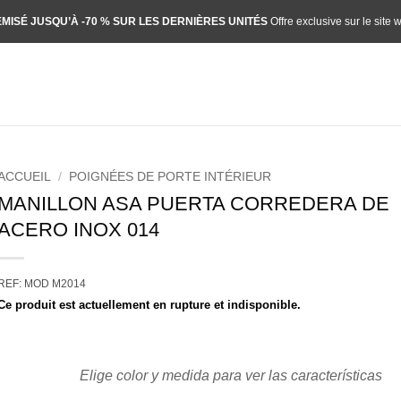
MISÉ JUSQU’À -70 % SUR LES DERNIÈRES UNITÉS
Offre exclusive sur le site 
ACCUEIL
/
POIGNÉES DE PORTE INTÉRIEUR
MANILLON ASA PUERTA CORREDERA DE
ACERO INOX 014
REF: MOD M2014
Ce produit est actuellement en rupture et indisponible.
Elige color y medida para ver las características