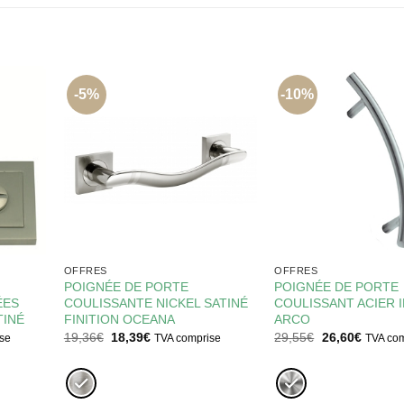
-5%
-10%
OFFRES
OFFRES
POIGNÉE DE PORTE
POIGNÉE DE PORTE
ÉES
COULISSANTE NICKEL SATINÉ
COULISSANT ACIER 
TINÉ
FINITION OCEANA
ARCO
Le
Le
Le
Le
19,36
€
18,39
€
29,55
€
26,60
€
se
TVA comprise
TVA com
prix
prix
prix
prix
initial
actuel
initial
actuel
était :
est :
était :
est :
19,36€.
18,39€.
29,55€.
26,60€.