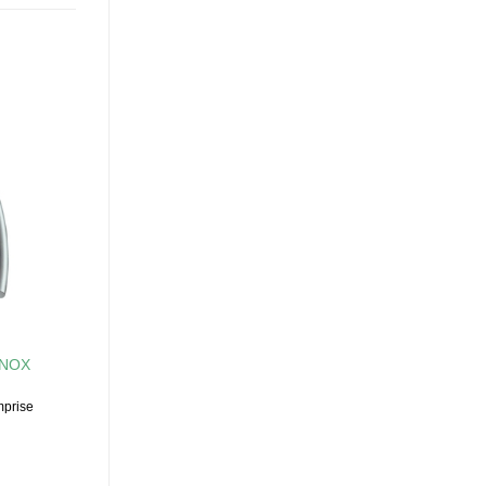
INOX
prise