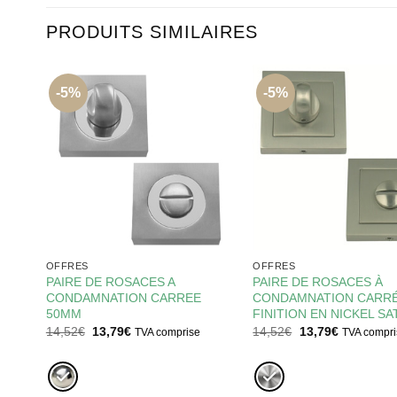
PRODUITS SIMILAIRES
-5%
-5%
OFFRES
OFFRES
PAIRE DE ROSACES A
PAIRE DE ROSACES À
 EN
CONDAMNATION CARREE
CONDAMNATION CARR
ON
50MM
FINITION EN NICKEL SA
Le
Le
Le
Le
14,52
€
13,79
€
14,52
€
13,79
€
TVA comprise
TVA compri
prix
prix
prix
prix
initial
actuel
initial
actuel
était :
est :
était :
est :
14,52€.
13,79€.
14,52€.
13,79€.