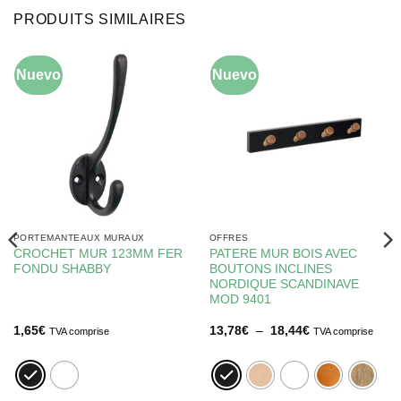
PRODUITS SIMILAIRES
Nuevo
Nuevo
-5%
PORTEMANTEAUX MURAUX
OFFRES
CROCHET MUR 123MM FER
PATERE MUR BOIS AVEC
FONDU SHABBY
BOUTONS INCLINES
NORDIQUE SCANDINAVE
MOD 9401
Plage
1,65
€
13,78
€
–
18,44
€
TVA comprise
TVA comprise
de
prix :
13,78€
à
18,44€