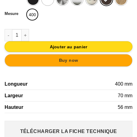
était :
est :
23,60€.
22,42€.
Mesure
400
quantité de PATERE PORTE MANTEAU EN BOIS 4 CROCHETS 
Ajouter au panier
Buy now
Longueur
400 mm
Largeur
70 mm
Hauteur
56 mm
TÉLÉCHARGER LA FICHE TECHNIQUE