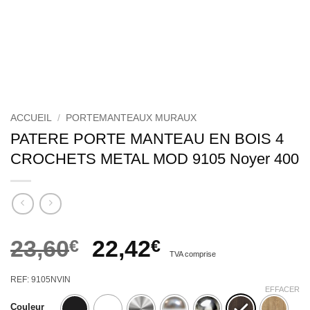
ACCUEIL
/
PORTEMANTEAUX MURAUX
PATERE PORTE MANTEAU EN BOIS 4
CROCHETS METAL MOD 9105 Noyer 400
Le
Le
23,60
€
22,42
€
TVA comprise
prix
prix
REF: 9105NVIN
initial
actuel
EFFACER
Couleur