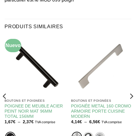
PRODUITS SIMILAIRES
Nuevo
BOUTONS ET POIGNÉES
BOUTONS ET POIGNÉES
POIGNEE DE MEUBLE ACIER
POIGNÉE METAL 160 CROMO
PEINT NOIR MAT 96MM
ARMOIRE PORTE CUISINE
TOTAL 156MM
MODERN
Plage
Plage
1,67
€
–
2,37
€
4,14
€
–
6,56
€
TVA comprise
TVA comprise
de
de
prix :
prix :
1,67€
4,14€