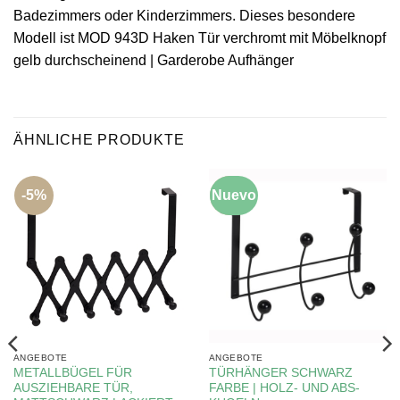
Badezimmers oder Kinderzimmers. Dieses besondere
Modell ist MOD 943D Haken Tür verchromt mit Möbelknopf
gelb durchscheinend | Garderobe Aufhänger
ÄHNLICHE PRODUKTE
-5%
Nuevo
-5%
ANGEBOTE
ANGEBOTE
METALLBÜGEL FÜR
TÜRHÄNGER SCHWARZ
AUSZIEHBARE TÜR,
FARBE | HOLZ- UND ABS-