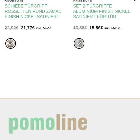
ANGEBOTE
ANGEBOTE
SCHIEBE TÜRGRIFF
SET 2 TÜRGRIFFE
ROSSETTEN RUND ZAMAC
ALUMINIUM FINISH NICKEL
FINISH NICKEL SATINIERT
SATINIERT FÜR TÜR
Ursprünglicher
Aktueller
Ursprünglicher
Aktueller
22,92
€
21,77
€
16,38
€
15,56
€
inkl. MwSt.
inkl. MwSt.
Preis
Preis
Preis
Preis
war:
ist:
war:
ist:
22,92€
21,77€.
16,38€
15,56€.