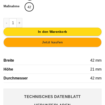
Maßnahme
42
KNOPF MÖBEL CHIC RUND 42MM HOLZ HARZ Menge
In den Warenkorb
Jetzt kaufen
Breite
42 mm
Höhe
21 mm
Durchmesser
42 mm
TECHNISCHES DATENBLATT