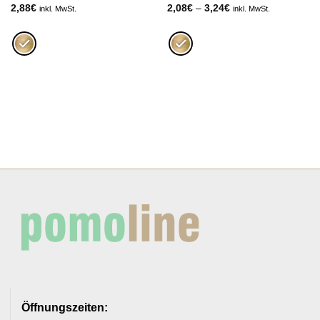
Preisspanne:
2,88
€
2,08
€
–
3,24
€
inkl. MwSt.
inkl. MwSt.
2,08€
bis
3,24€
Öffnungszeiten: