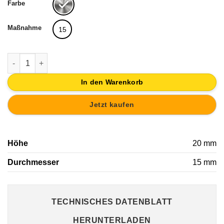
Farbe
Maßnahme
15
MÖBELKNOPF KNOPF WALZE MÖBEL EDELSTAHL TÜR SCHRA
In den Warenkorb
Jetzt kaufen
Höhe
20 mm
Durchmesser
15 mm
TECHNISCHES DATENBLATT
HERUNTERLADEN