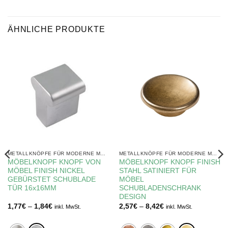
ÄHNLICHE PRODUKTE
METALLKNÖPFE FÜR MODERNE MÖBEL
METALLKNÖPFE FÜR MODERNE MÖBEL
MÖBELKNOPF KNOPF VON
MÖBELKNOPF KNOPF FINISH
MÖBEL FINISH NICKEL
STAHL SATINIERT FÜR
GEBÜRSTET SCHUBLADE
MÖBEL
TÜR 16x16MM
SCHUBLADENSCHRANK
DESIGN
Preisspanne:
Preisspanne:
1,77
€
–
1,84
€
2,57
€
–
8,42
€
inkl. MwSt.
inkl. MwSt.
1,77€
2,57€
bis
bis
1,84€
8,42€