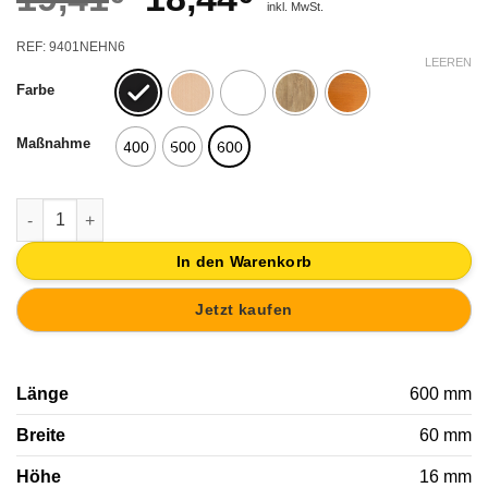
inkl. MwSt.
Preis
Preis
REF: 9401NEHN6
war:
ist:
LEEREN
Farbe
19,41€
18,44€.
Maßnahme
400
500
600
WANDGARDEROBE WAND MIT KNÖPFE SCHRÄGGESTELLT NÖRD
In den Warenkorb
Jetzt kaufen
Länge
600 mm
Breite
60 mm
Höhe
16 mm