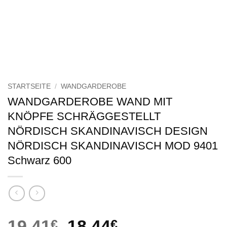
STARTSEITE
/
WANDGARDEROBE
WANDGARDEROBE WAND MIT
KNÖPFE SCHRÄGGESTELLT
NÖRDISCH SKANDINAVISCH DESIGN
NÖRDISCH SKANDINAVISCH MOD 9401
Schwarz 600
Ursprünglicher
Aktueller
19,41
€
18,44
€