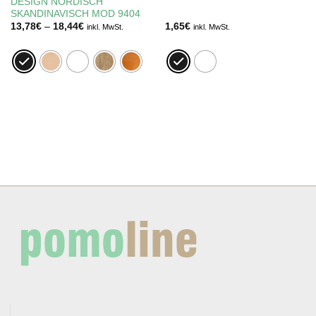
DESIGN NÖRDISCH
SKANDINAVISCH MOD 9404
Preisspanne:
13,78
€
–
18,44
€
1,65
€
inkl. MwSt.
inkl. MwSt.
13,78€
bis
18,44€