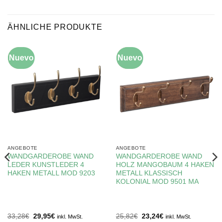
ÄHNLICHE PRODUKTE
Nuevo
-10%
Nuevo
-10%
ANGEBOTE
ANGEBOTE
WANDGARDEROBE WAND
WANDGARDEROBE WAND
LEDER KUNSTLEDER 4
HOLZ MANGOBAUM 4 HAKEN
HAKEN METALL MOD 9203
METALL KLASSISCH
KOLONIAL MOD 9501 MA
Ursprünglicher
Aktueller
Ursprünglicher
Aktueller
33,28
€
29,95
€
25,82
€
23,24
€
inkl. MwSt.
inkl. MwSt.