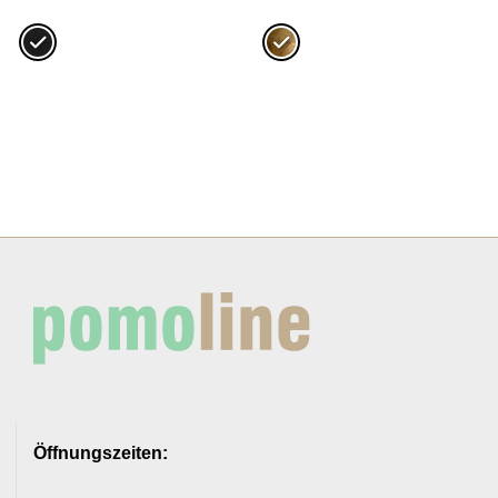
Preis
Preis
Preis
Preis
war:
ist:
war:
ist:
33,28€
29,95€.
25,82€
23,24€.
Öffnungszeiten: