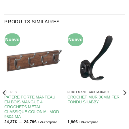
PRODUITS SIMILAIRES
Nuevo
-10%
Nuevo
OFFRES
PORTEMANTEAUX MURAUX
PATERE PORTE MANTEAU
CROCHET MUR 96MM FER
EN BOIS MANGUE 4
FONDU SHABBY
CROCHETS METAL
CLASSIQUE COLONIAL MOD
9504 MA
Plage
24,37
€
–
24,79
€
1,86
€
TVA comprise
TVA comprise
de