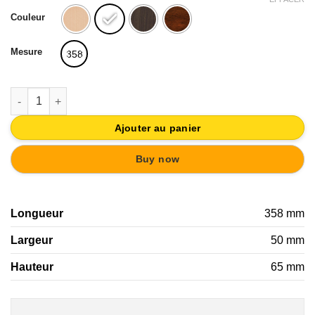
initial
actuel
Couleur
était :
est :
18,20€.
17,29€.
Mesure
358
quantité de PORTE-MANTEAU MURAL VINTAGE BOUTONS BOI
Ajouter au panier
Buy now
Longueur
358 mm
Largeur
50 mm
Hauteur
65 mm