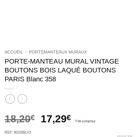
ACCUEIL
/
PORTEMANTEAUX MURAUX
PORTE-MANTEAU MURAL VINTAGE
BOUTONS BOIS LAQUÉ BOUTONS
PARIS Blanc 358
Le
Le
18,20
€
17,29
€
TVA comprise
prix
prix
REF: 9020BLV3
EFFACER