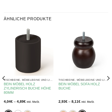
ÄHNLICHE PRODUKTE
TISCHBEINE, MÖBELBEINE UND LIFTE
TISCHBEINE, MÖBELBEINE UND LIFTE
BEIN MÖBEL HOLZ
BEIN MÖBEL SOFA HOLZ
ZYLINDRISCH BUCHE HÖHE
BUCHE
80MM
Preisspanne:
Preisspanne:
4,04
€
–
4,89
€
2,93
€
–
8,11
€
inkl. MwSt.
inkl. MwSt.
4,04€
2,93€
bis
bis
4,89€
8,11€