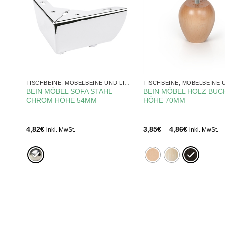
TISCHBEINE, MÖBELBEINE UND LIFTE
TISCHBEINE, MÖBELBEINE UND LIFTE
T
BEIN MÖBEL SOFA STAHL
BEIN MÖBEL HOLZ BUC
CHROM HÖHE 54MM
HÖHE 70MM
Preisspann
4,82
€
3,85
€
–
4,86
€
inkl. MwSt.
inkl. MwSt.
3,85€
bis
4,86€