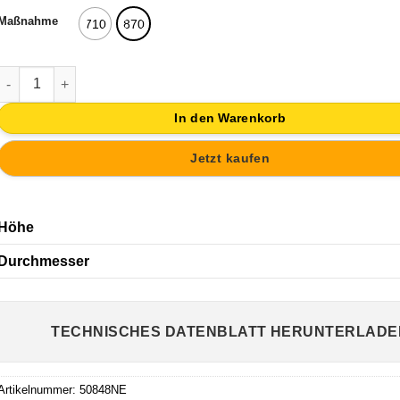
Maßnahme
710
870
PATA MESA REDONDA MESA ACERO PINTURA ALUMINIO MATE D
In den Warenkorb
Jetzt kaufen
Höhe
Durchmesser
TECHNISCHES DATENBLATT HERUNTERLADE
Artikelnummer:
50848NE