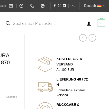
Deutsch
bsite
FAQ
Products
search
0
URA
KOSTENLOSER
 870
VERSAND
Ab 100 EUR
LIEFERUNG 48 / 72
H
Schneller & sicherer
Versand
LEEREN
RÜCKGABE &