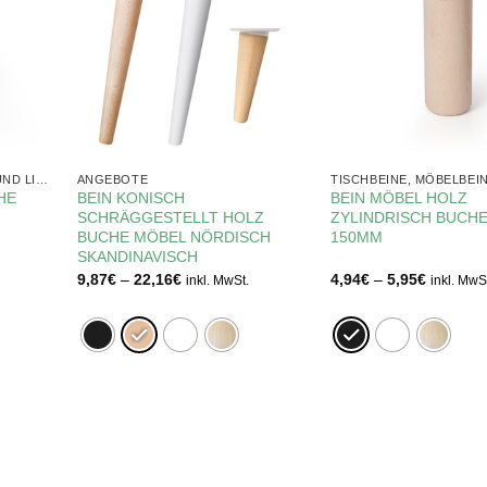
TISCHBEINE, MÖBELBEINE UND LIFTE
ANGEBOTE
HE
BEIN KONISCH
BEIN MÖBEL HOLZ
SCHRÄGGESTELLT HOLZ
ZYLINDRISCH BUCH
BUCHE MÖBEL NÖRDISCH
150MM
SKANDINAVISCH
e:
Preisspanne:
Preisspa
9,87
€
–
22,16
€
4,94
€
–
5,95
€
inkl. MwSt.
inkl. MwS
9,87€
4,94€
bis
bis
22,16€
5,95€