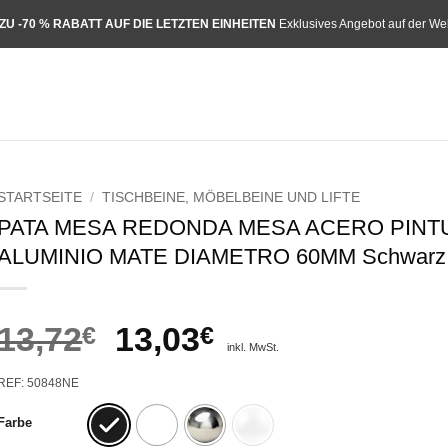
 ZU -70 % RABATT AUF DIE LETZTEN EINHEITEN
Exklusives Angebot auf der We
STARTSEITE
/
TISCHBEINE, MÖBELBEINE UND LIFTE
PATA MESA REDONDA MESA ACERO PINT
ALUMINIO MATE DIAMETRO 60MM Schwarz
Ursprünglicher
Aktueller
13,72
€
13,03
€
inkl. MwSt.
Preis
Preis
REF: 50848NE
war:
ist:
Farbe
13,72€
13,03€.