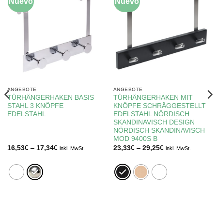
Nuevo
-5%
Nuevo
-10%
ANGEBOTE
ANGEBOTE
TÜRHÄNGERHAKEN BASIS
TÜRHÄNGERHAKEN MIT
STAHL 3 KNÖPFE
KNÖPFE SCHRÄGGESTELLT
EDELSTAHL
EDELSTAHL NÖRDISCH
SKANDINAVISCH DESIGN
NÖRDISCH SKANDINAVISCH
MOD 9400S B
Preisspanne:
Preisspanne:
16,53
€
–
17,34
€
23,33
€
–
29,25
€
inkl. MwSt.
inkl. MwSt.
16,53€
23,33€
bis
bis
17,34€
29,25€