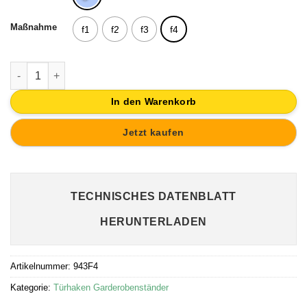
Maßnahme
f1
f2
f3
f4
HAKEN TÜR MIT KNOPF SIEBDRUCK SCHIFF WAGEN | GARDER
In den Warenkorb
Jetzt kaufen
TECHNISCHES DATENBLATT
HERUNTERLADEN
Artikelnummer:
943F4
Kategorie:
Türhaken Garderobenständer