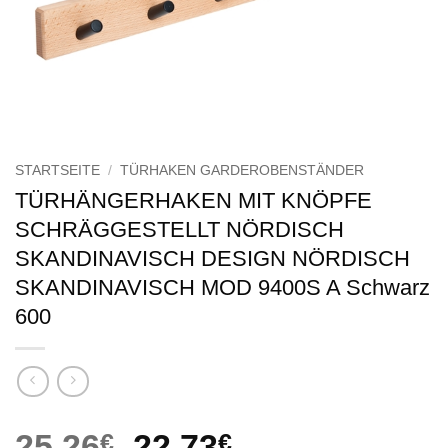
STARTSEITE
/
TÜRHAKEN GARDEROBENSTÄNDER
TÜRHÄNGERHAKEN MIT KNÖPFE
SCHRÄGGESTELLT NÖRDISCH
SKANDINAVISCH DESIGN NÖRDISCH
SKANDINAVISCH MOD 9400S A Schwarz
600
Ursprünglicher
Aktueller
25,26
€
22,73
€