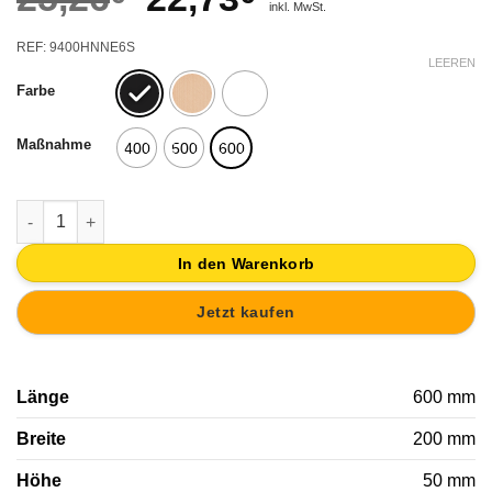
inkl. MwSt.
Preis
Preis
REF: 9400HNNE6S
war:
ist:
LEEREN
Farbe
25,26€
22,73€.
Maßnahme
400
500
600
TÜRHÄNGERHAKEN MIT KNÖPFE SCHRÄGGESTELLT NÖRDISCH 
In den Warenkorb
Jetzt kaufen
Länge
600 mm
Breite
200 mm
Höhe
50 mm