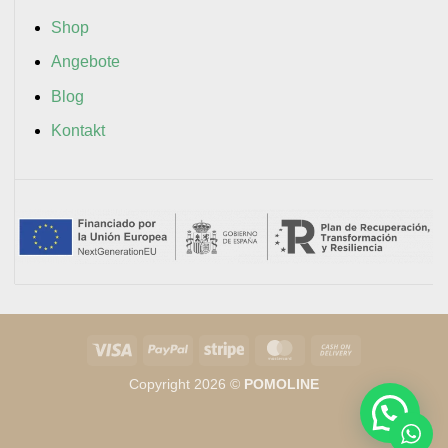
Shop
Angebote
Blog
Kontakt
Visa
PayPal
Stripe
MasterCard
Cash
On
Copyright 2026 ©
POMOLINE
Delivery