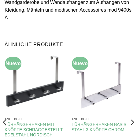
Wandgarderobe und Wandaufhänger zum Aufhängen von
Kleidung, Mänteln und modischen Accessoires mod 9400s
A
ÄHNLICHE PRODUKTE
Nuevo
-10%
Nuevo
-5%
ANGEBOTE
ANGEBOTE
TÜRHÄNGERHAKEN MIT
TÜRHÄNGERHAKEN BASIS
KNÖPFE SCHRÄGGESTELLT
STAHL 3 KNÖPFE CHROM
EDELSTAHL NÖRDISCH