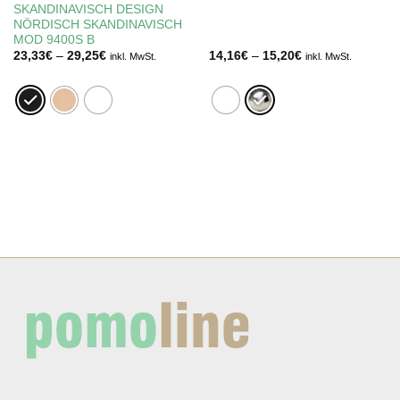
SKANDINAVISCH DESIGN
NÖRDISCH SKANDINAVISCH
MOD 9400S B
Preisspanne:
Preisspanne:
23,33
€
–
29,25
€
14,16
€
–
15,20
€
inkl. MwSt.
inkl. MwSt.
23,33€
14,16€
bis
bis
29,25€
15,20€