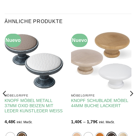
ÄHNLICHE PRODUKTE
Nuevo
Nuevo
MÖBELGRIFFE
MÖBELGRIFFE
KNOPF MÖBEL METALL
KNOPF SCHUBLADE MÖBEL
37MM OXID BEIZEN MIT
44MM BUCHE LACKIERT
LEDER KUNSTLEDER WEISS
Preisspanne:
4,48
€
1,40
€
–
1,79
€
inkl. MwSt.
inkl. MwSt.
1,40€
bis
1,79€