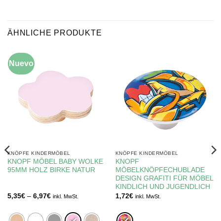
ÄHNLICHE PRODUKTE
Nuevo
KNÖPFE KINDERMÖBEL
KNÖPFE KINDERMÖBEL
KNOPF MÖBEL BABY WOLKE
KNOPF
95MM HOLZ BIRKE NATUR
MÖBELKNÖPFECHUBLADE
DESIGN GRAFITI FÜR MÖBEL
KINDLICH UND JUGENDLICH
Preisspanne:
5,35
€
–
6,97
€
1,72
€
inkl. MwSt.
inkl. MwSt.
5,35€
bis
6,97€