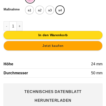
Maßnahme
a1
a2
a3
a4
KNOPF MÖBELKNÖPFECHUBLADE DESIGN CHINA FÜR MÖBEL 
In den Warenkorb
Jetzt kaufen
Höhe
24 mm
Durchmesser
50 mm
TECHNISCHES DATENBLATT
HERUNTERLADEN