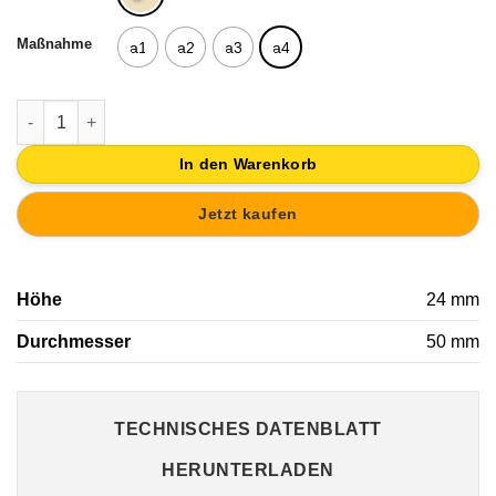
Maßnahme
a1
a2
a3
a4
KNOPF MÖBELKNÖPFECHUBLADE DESIGN KIDS FÜR MÖBEL K
In den Warenkorb
Jetzt kaufen
Höhe
24 mm
Durchmesser
50 mm
TECHNISCHES DATENBLATT
HERUNTERLADEN