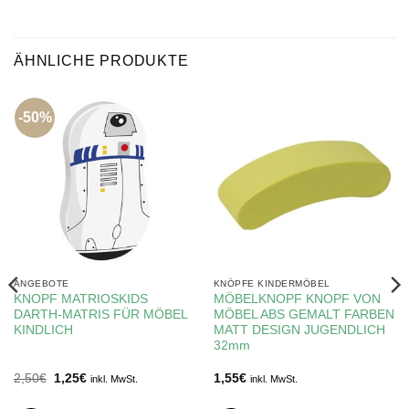
ÄHNLICHE PRODUKTE
-50%
ANGEBOTE
KNÖPFE KINDERMÖBEL
KNOPF MATRIOSKIDS
MÖBELKNOPF KNOPF VON
DARTH-MATRIS FÜR MÖBEL
MÖBEL ABS GEMALT FARBEN
KINDLICH
MATT DESIGN JUGENDLICH
32mm
Ursprünglicher
Aktueller
2,50
€
1,25
€
1,55
€
inkl. MwSt.
inkl. MwSt.
Preis
Preis
war:
ist: