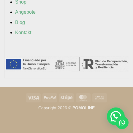
Shop
Angebote
Blog
Kontakt
Visa
PayPal
Stripe
MasterCard
Cash
On
Copyright 2026 ©
POMOLINE
Delivery