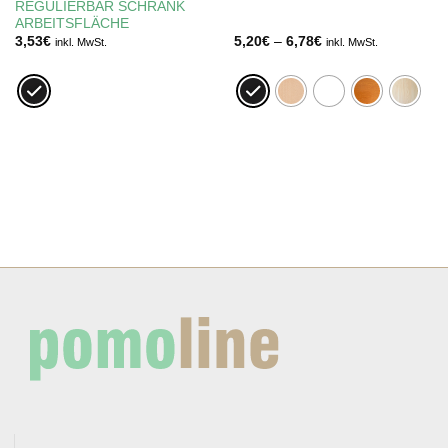
REGULIERBAR SCHRANK
ARBEITSFLÄCHE
Preisspanne:
3,53
€
5,20
€
–
6,78
€
inkl. MwSt.
inkl. MwSt.
5,20€
bis
6,78€