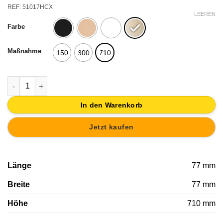
Preis
Preis
REF: 51017HCX
war:
ist:
LEEREN
Farbe
17,45€
16,58€.
Maßnahme
150
300
710
KONISCHER GERADER SCHENKEL BUCHE HÖHE 150MM LACKI
In den Warenkorb
Jetzt kaufen
Länge
77 mm
Breite
77 mm
Höhe
710 mm