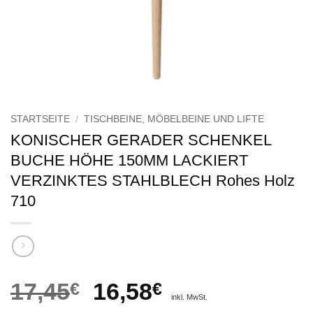
STARTSEITE
/
TISCHBEINE, MÖBELBEINE UND LIFTE
KONISCHER GERADER SCHENKEL
BUCHE HÖHE 150MM LACKIERT
VERZINKTES STAHLBLECH Rohes Holz
710
Ursprünglicher
Aktueller
17,45
€
16,58
€
inkl. MwSt.