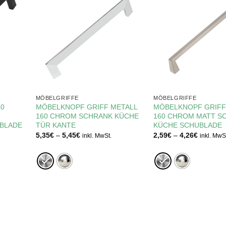
MÖBELGRIFFE
MÖBELGRIFFE
60
MÖBELKNOPF GRIFF METALL
MÖBELKNOPF GRIFF
160 CHROM SCHRANK KÜCHE
160 CHROM MATT S
BLADE
TÜR KANTE
KÜCHE SCHUBLADE
e:
Preisspanne:
Preisspa
5,35
€
–
5,45
€
2,59
€
–
4,26
€
inkl. MwSt.
inkl. MwS
5,35€
2,59€
bis
bis
5,45€
4,26€