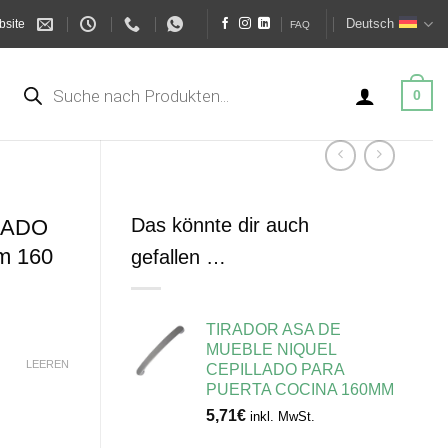
Deutsch
bsite
FAQ
Products
search
0
Das könnte dir auch
LADO
m 160
gefallen …
TIRADOR ASA DE
MUEBLE NIQUEL
LEEREN
CEPILLADO PARA
PUERTA COCINA 160MM
5,71
€
inkl. MwSt.