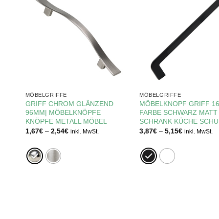
MÖBELGRIFFE
MÖBELGRIFFE
FF
GRIFF CHROM GLÄNZEND
MÖBELKNOPF GRIFF 1
ÜR
96MM| MÖBELKNÖPFE
FARBE SCHWARZ MATT
MM
KNÖPFE METALL MÖBEL
SCHRANK KÜCHE SCHU
Preisspanne:
Preisspann
1,67
€
–
2,54
€
3,87
€
–
5,15
€
inkl. MwSt.
inkl. MwSt.
1,67€
3,87€
bis
bis
2,54€
5,15€