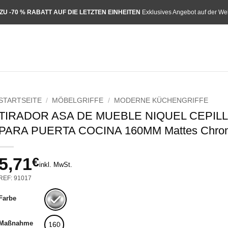
 ZU -70 % RABATT AUF DIE LETZTEN EINHEITEN
Exklusives Angebot auf der We
STARTSEITE
/
MÖBELGRIFFE
/
MODERNE KÜCHENGRIFFE
TIRADOR ASA DE MUEBLE NIQUEL CEPIL
PARA PUERTA COCINA 160MM Mattes Chro
5,71
€
inkl. MwSt.
REF: 91017
Farbe
Maßnahme
160