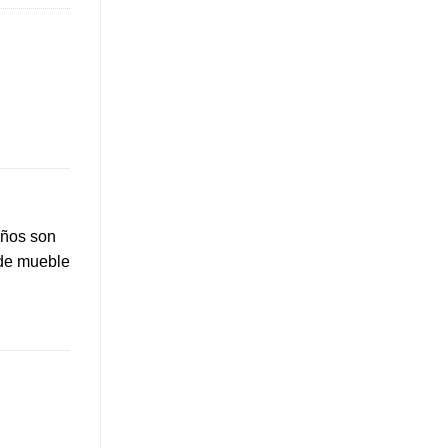
eños son
 de mueble