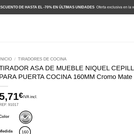
SCUENTO DE HASTA EL -70% EN ÚLTIMAS UNIDADES
Oferta exclusiva en la 
INICIO
/
TIRADORES DE COCINA
TIRADOR ASA DE MUEBLE NIQUEL CEPIL
PARA PUERTA COCINA 160MM Cromo Mate 
5,71
€
IVA incl.
REF: 91017
Color
Medida
160