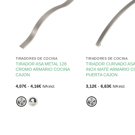
TIRADORES DE COCINA
TIRADORES DE COCINA
MM|
TIRADOR ASA METAL 128
TIRADOR CURVADO ASA
L
CROMO ARMARIO COCINA
INOX MATE ARMARIO C
CAJON
PUERTA CAJON
Rango
Rango
4,07
€
-
4,16
€
3,12
€
-
6,63
€
IVA incl.
IVA incl.
de
de
precios:
precios:
desde
desde
4,07€
3,12€
hasta
hasta
4,16€
6,63€