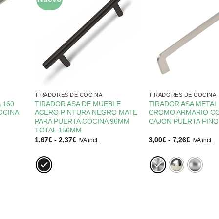
TIRADORES DE COCINA
TIRADORES DE COCINA
 160
TIRADOR ASA DE MUEBLE
TIRADOR ASA METAL
OCINA
ACERO PINTURA NEGRO MATE
CROMO ARMARIO CO
PARA PUERTA COCINA 96MM
CAJON PUERTA FINO
TOTAL 156MM
Rango
Rango
1,67
€
-
2,37
€
3,00
€
-
7,26
€
IVA incl.
IVA incl.
de
de
precios:
precios:
desde
desde
1,67€
3,00€
hasta
hasta
2,37€
7,26€