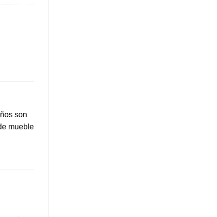
eños son
 de mueble