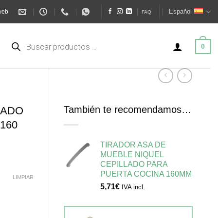
Español
web
FAQ
Búsqueda
de
0
productos
También te recomendamos…
LADO
160
TIRADOR ASA DE
MUEBLE NIQUEL
CEPILLADO PARA
PUERTA COCINA 160MM
LIMPIAR
5,71
€
IVA incl.