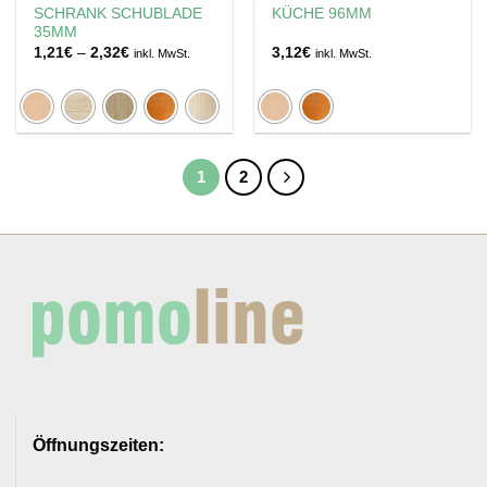
SCHRANK SCHUBLADE
KÜCHE 96MM
35MM
Preisspanne:
1,21
€
–
2,32
€
3,12
€
inkl. MwSt.
inkl. MwSt.
1,21€
bis
2,32€
1
2
Öffnungszeiten: