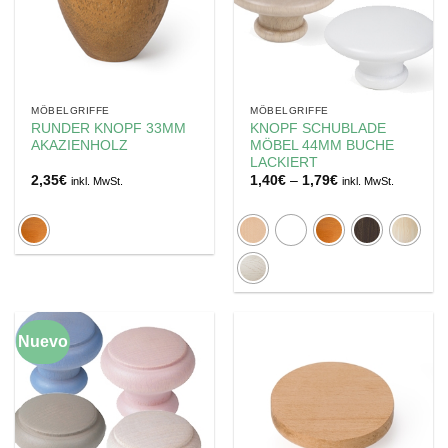
MÖBELGRIFFE
MÖBELGRIFFE
RUNDER KNOPF 33MM
KNOPF SCHUBLADE
AKAZIENHOLZ
MÖBEL 44MM BUCHE
LACKIERT
Preisspanne:
2,35
€
1,40
€
–
1,79
€
inkl. MwSt.
inkl. MwSt.
1,40€
bis
1,79€
Nuevo