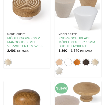
MÖBELGRIFFE
MÖBELGRIFFE
MÖBELKNOPF 40MM
KNOPF SCHUBLADE
MANGOHOLZ MIT
MÖBEL KEGELIC 40MM
VERWITTERTEM WEIß
BUCHE LACKIERT
Preisspanne:
2,40
€
1,36
€
–
1,74
€
inkl. MwSt.
inkl. MwSt.
1,36€
bis
1,74€
Nuevo