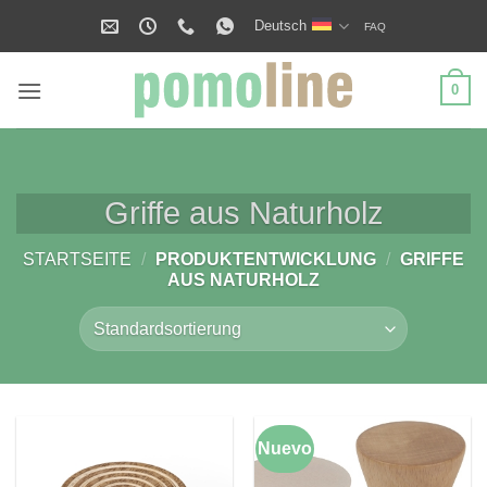
Zum
Deutsch
FAQ
Inhalt
springen
0
Griffe aus Naturholz
STARTSEITE
/
PRODUKTENTWICKLUNG
/
GRIFFE
AUS NATURHOLZ
Nuevo