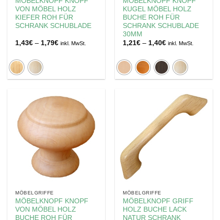
MÖBELKNOPF KNOPF
MÖBELKNOPF KNOPF
VON MÖBEL HOLZ
KUGEL MÖBEL HOLZ
KIEFER ROH FÜR
BUCHE ROH FÜR
SCHRANK SCHUBLADE
SCHRANK SCHUBLADE
30MM
Preisspanne:
Preisspanne:
1,43
€
–
1,79
€
1,21
€
–
1,40
€
inkl. MwSt.
inkl. MwSt.
1,43€
1,21€
bis
bis
1,79€
1,40€
MÖBELGRIFFE
MÖBELGRIFFE
MÖBELKNOPF KNOPF
MÖBELKNOPF GRIFF
VON MÖBEL HOLZ
HOLZ BUCHE LACK
BUCHE ROH FÜR
NATUR SCHRANK